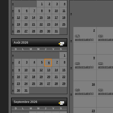
»
1
2
3
4
»
5
6
7
8
9
10
11
»
»
12
13
14
15
16
17
18
»
19
20
21
22
23
24
25
2
»
26
27
28
29
30
31
(17)
(31)
anniversaire(s)
anniversair
»
Août 2026
D
L
M
M
J
V
S
»
1
9
2
3
4
5
7
8
»
6
(15)
(21)
anniversaire(s)
anniversair
»
»
9
10
11
12
13
14
15
»
16
17
18
19
20
21
22
»
23
24
25
26
27
28
29
16
(16)
(21)
»
30
31
anniversaire(s)
anniversair
»
Septembre 2026
D
L
M
M
J
V
S
23