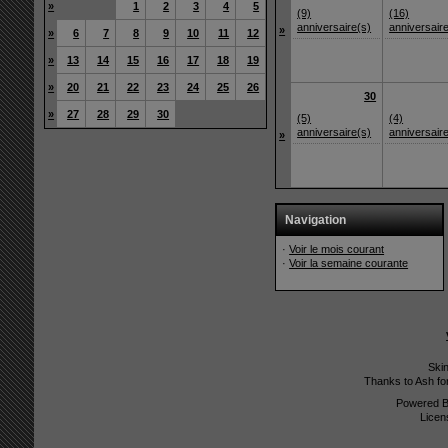
»
1
2
3
4
5
(9)
(16)
anniversaire(s)
anniversair
»
»
6
7
8
9
10
11
12
»
13
14
15
16
17
18
19
»
20
21
22
23
24
25
26
30
»
27
28
29
30
(5)
(4)
anniversaire(s)
anniversair
»
Navigation
·
Voir le mois courant
·
Voir la semaine courante
Ski
Thanks to Ash fo
Powered 
Licen