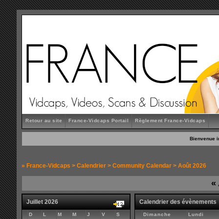
Retour au site
France-Vidcaps Portail
Règlement France-Vidcaps
Bienvenue i
»
France-Vidcaps
>
Calendrier
>
Community Calendar
> Août 2026
«
Juillet 2026
Calendrier des évènements
D
L
M
M
J
V
S
Dimanche
Lundi