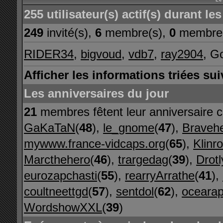
255 utilisateur(s) actif(s) durant l
249
invité(s),
6
membre(s),
0
membre(
RIDER34
,
bigvoud
,
vdb7
,
ray2904
, G
Afficher les informations triées sui
Les anniversaires du jour
21
membres fêtent leur anniversaire c
GaKaTaN
(
48
),
le_gnome
(
47
),
Bravehe
mywww.france-vidcaps.org
(
65
),
Klinro
Marcthehero
(
46
),
trargedag
(
39
),
Drotl
eurozapchasti
(
55
),
rearryArrathe
(
41
),
coultneettgd
(
57
),
sentdol
(
62
),
oceara
WordshowXXL
(
39
)