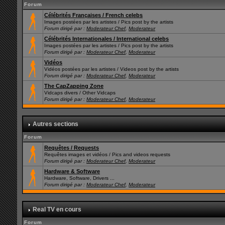
Forum
Célébrités Françaises / French celebs
Images postées par les artistes / Pics post by the artists
Forum dirigé par :
Moderateur Chef
,
Moderateur
Célébrités Internationales / International celebs
Images postées par les artistes / Pics post by the artists
Forum dirigé par :
Moderateur Chef
,
Moderateur
Vidéos
Vidéos postées par les artistes / Videos post by the artists
Forum dirigé par :
Moderateur Chef
,
Moderateur
The CapZapping Zone
Vidcaps divers / Other Vidcaps
Forum dirigé par :
Moderateur Chef
,
Moderateur
Autres sections
Forum
Requêtes / Requests
Requêtes images et vidéos / Pics and videos requests
Forum dirigé par :
Moderateur Chef
,
Moderateur
Hardware & Software
Hardware, Software, Drivers ...
Forum dirigé par :
Moderateur Chef
,
Moderateur
Real TV en cours
Forum