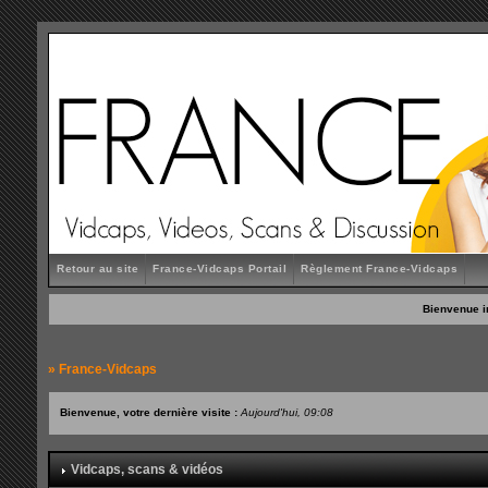
Retour au site
France-Vidcaps Portail
Règlement France-Vidcaps
Bienvenue i
»
France-Vidcaps
Bienvenue, votre dernière visite :
Aujourd'hui, 09:08
Vidcaps, scans & vidéos