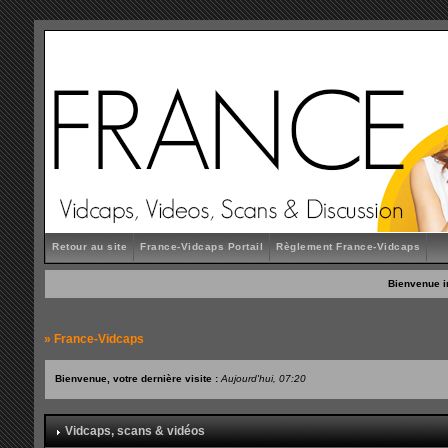
Retour au site
France-Vidcaps Portail
Règlement France-Vidcaps
Bienvenue i
»
France-Vidcaps
Bienvenue, votre dernière visite :
Aujourd'hui, 07:20
Vidcaps, scans & vidéos