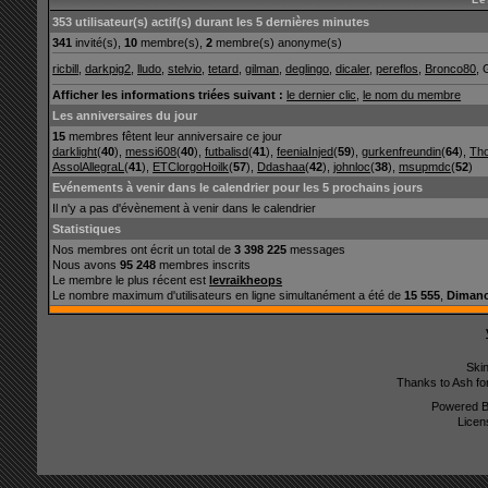
353 utilisateur(s) actif(s) durant les 5 dernières minutes
341
invité(s),
10
membre(s),
2
membre(s) anonyme(s)
ricbill
,
darkpig2
,
lludo
,
stelvio
,
tetard
,
gilman
,
deglingo
,
dicaler
,
pereflos
,
Bronco80
, 
Afficher les informations triées suivant :
le dernier clic
,
le nom du membre
Les anniversaires du jour
15
membres fêtent leur anniversaire ce jour
darklight
(
40
),
messi608
(
40
),
futbalisd
(
41
),
feeniaInjed
(
59
),
gurkenfreundin
(
64
),
Th
AssolAllegraL
(
41
),
ETClorgoHoilk
(
57
),
Ddashaa
(
42
),
johnloc
(
38
),
msupmdc
(
52
)
Evénements à venir dans le calendrier pour les 5 prochains jours
Il n'y a pas d'évènement à venir dans le calendrier
Statistiques
Nos membres ont écrit un total de
3 398 225
messages
Nous avons
95 248
membres inscrits
Le membre le plus récent est
levraikheops
Le nombre maximum d'utilisateurs en ligne simultanément a été de
15 555
,
Dimanc
Ski
Thanks to Ash fo
Powered 
Licen