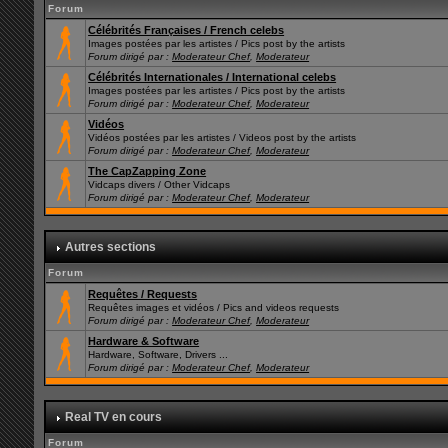
Forum
Célébrités Françaises / French celebs
Images postées par les artistes / Pics post by the artists
Forum dirigé par :
Moderateur Chef
,
Moderateur
Célébrités Internationales / International celebs
Images postées par les artistes / Pics post by the artists
Forum dirigé par :
Moderateur Chef
,
Moderateur
Vidéos
Vidéos postées par les artistes / Videos post by the artists
Forum dirigé par :
Moderateur Chef
,
Moderateur
The CapZapping Zone
Vidcaps divers / Other Vidcaps
Forum dirigé par :
Moderateur Chef
,
Moderateur
Autres sections
Forum
Requêtes / Requests
Requêtes images et vidéos / Pics and videos requests
Forum dirigé par :
Moderateur Chef
,
Moderateur
Hardware & Software
Hardware, Software, Drivers ...
Forum dirigé par :
Moderateur Chef
,
Moderateur
Real TV en cours
Forum