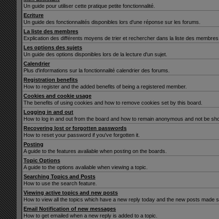
Un guide pour utiliser cette pratique petite fonctionnalité.
Ecriture
Un guide des fonctionnalités disponibles lors d'une réponse sur les forums.
La liste des membres
Explication des différents moyens de trier et rechercher dans la liste des membres
Les options des sujets
Un guide des options disponibles lors de la lecture d'un sujet.
Calendrier
Plus d'informations sur la fonctionnalité calendrier des forums.
Registration benefits
How to register and the added benefits of being a registered member.
Cookies and cookie usage
The benefits of using cookies and how to remove cookies set by this board.
Logging in and out
How to log in and out from the board and how to remain anonymous and not be show
Recovering lost or forgotten passwords
How to reset your password if you've forgotten it.
Posting
A guide to the features avaliable when posting on the boards.
Topic Options
A guide to the options avaliable when viewing a topic.
Searching Topics and Posts
How to use the search feature.
Viewing active topics and new posts
How to view all the topics which have a new reply today and the new posts made sin
Email Notification of new messages
How to get emailed when a new reply is added to a topic.