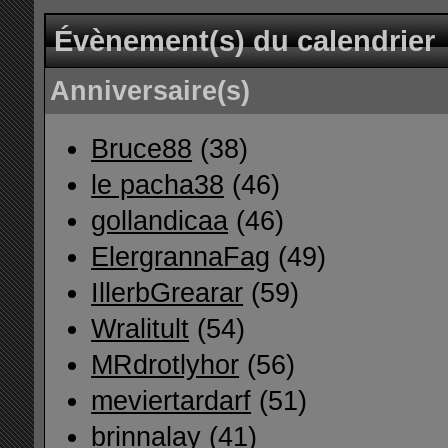
Évènement(s) du calendrier
Anniversaire(s)
Bruce88
(38)
le pacha38
(46)
gollandicaa
(46)
ElergrannaFag
(49)
IllerbGrearar
(59)
Wralitult
(54)
MRdrotlyhor
(56)
meviertardarf
(51)
brinnalay
(41)