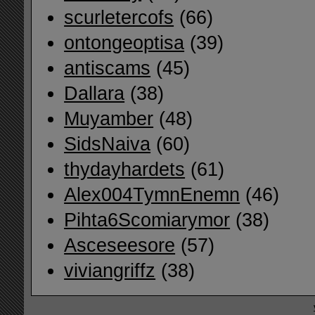
scurletercofs
(66)
ontongeoptisa
(39)
antiscams
(45)
Dallara
(38)
Muyamber
(48)
SidsNaiva
(60)
thydayhardets
(61)
Alex004TymnEnemn
(46)
Pihta6Scomiarymor
(38)
Asceseesore
(57)
viviangriffz
(38)