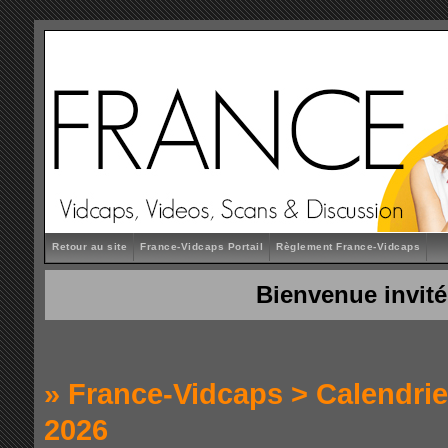
Retour au site
France-Vidcaps Portail
Règlement France-Vidcaps
Bienvenue invité
»
France-Vidcaps
>
Calendrie
2026