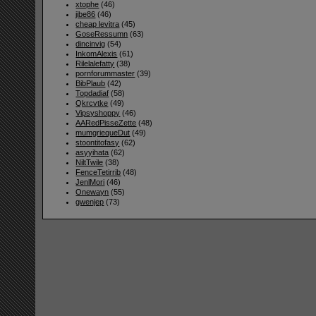
xtophe
(46)
jibe86
(46)
cheap levitra
(45)
GoseRessumn
(63)
dincinvig
(54)
InkomAlexis
(61)
Rilelalefatty
(38)
pornforummaster
(39)
BibPlaub
(42)
Topdadiaf
(58)
Qkrcvtke
(49)
Vipsyshoppy
(46)
AARedPisseZette
(48)
mumgriequeDut
(49)
stoontitofasy
(62)
asyyihata
(62)
NiltTwile
(38)
FenceTetirrib
(48)
JenlMori
(46)
Onewayn
(55)
gwenjep
(73)