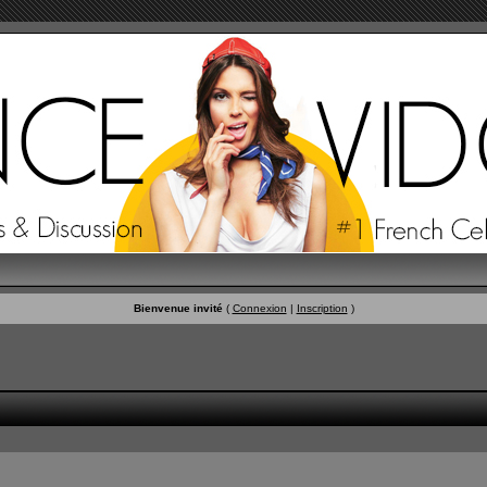
Bienvenue invité
(
Connexion
|
Inscription
)