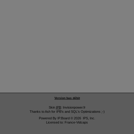
Version bas débit
Skin
IPB
: Invisionpower.fr
Thanks to Ash for IPB's and SQL's Optimizations ;-)
Powered By
IP.Board
© 2026
IPS, Inc
.
Licensed to: France-Vidcaps