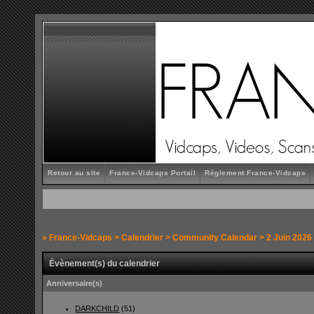
Retour au site
France-Vidcaps Portail
Règlement France-Vidcaps
»
France-Vidcaps
>
Calendrier
>
Community Calendar
> 2 Juin 2026
Évènement(s) du calendrier
Anniversaire(s)
DARKCHILD
(51)