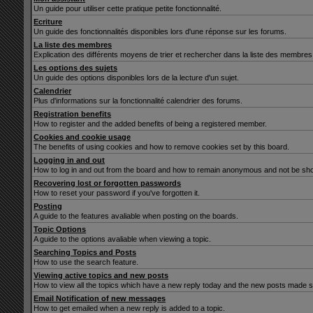
Un guide pour utiliser cette pratique petite fonctionnalité.
Ecriture
Un guide des fonctionnalités disponibles lors d'une réponse sur les forums.
La liste des membres
Explication des différents moyens de trier et rechercher dans la liste des membres
Les options des sujets
Un guide des options disponibles lors de la lecture d'un sujet.
Calendrier
Plus d'informations sur la fonctionnalité calendrier des forums.
Registration benefits
How to register and the added benefits of being a registered member.
Cookies and cookie usage
The benefits of using cookies and how to remove cookies set by this board.
Logging in and out
How to log in and out from the board and how to remain anonymous and not be show
Recovering lost or forgotten passwords
How to reset your password if you've forgotten it.
Posting
A guide to the features avaliable when posting on the boards.
Topic Options
A guide to the options avaliable when viewing a topic.
Searching Topics and Posts
How to use the search feature.
Viewing active topics and new posts
How to view all the topics which have a new reply today and the new posts made sin
Email Notification of new messages
How to get emailed when a new reply is added to a topic.