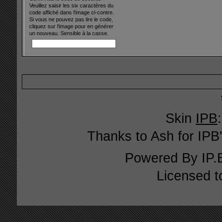
Veuillez saisir les six caractères du
code affiché dans l'image ci-contre.
Si vous ne pouvez pas lire le code,
cliquez sur l'image pour en générer
un nouveau. Sensible à la casse.
Skin
IPB
Thanks to Ash for IPB'
Powered By
IP.
Licensed t