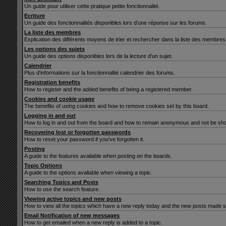
Un guide pour utiliser cette pratique petite fonctionnalité.
Ecriture
Un guide des fonctionnalités disponibles lors d'une réponse sur les forums.
La liste des membres
Explication des différents moyens de trier et rechercher dans la liste des membres
Les options des sujets
Un guide des options disponibles lors de la lecture d'un sujet.
Calendrier
Plus d'informations sur la fonctionnalité calendrier des forums.
Registration benefits
How to register and the added benefits of being a registered member.
Cookies and cookie usage
The benefits of using cookies and how to remove cookies set by this board.
Logging in and out
How to log in and out from the board and how to remain anonymous and not be show
Recovering lost or forgotten passwords
How to reset your password if you've forgotten it.
Posting
A guide to the features avaliable when posting on the boards.
Topic Options
A guide to the options avaliable when viewing a topic.
Searching Topics and Posts
How to use the search feature.
Viewing active topics and new posts
How to view all the topics which have a new reply today and the new posts made sin
Email Notification of new messages
How to get emailed when a new reply is added to a topic.