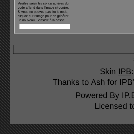
Veuillez saisir les six caractères du
code affiché dans l'image ci-contre.
Si vous ne pouvez pas lire le code,
cliquez sur l'image pour en générer
un nouveau. Sensible à la casse.
Skin
IPB
Thanks to Ash for IPB'
Powered By
IP.
Licensed t