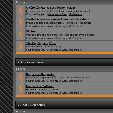
Forum
Célébrités Françaises / French celebs
Images postées par les artistes / Pics post by the artists
Forum dirigé par :
Moderateur Chef
,
Moderateur
Célébrités Internationales / International celebs
Images postées par les artistes / Pics post by the artists
Forum dirigé par :
Moderateur Chef
,
Moderateur
Vidéos
Vidéos postées par les artistes / Videos post by the artists
Forum dirigé par :
Moderateur Chef
,
Moderateur
The CapZapping Zone
Vidcaps divers / Other Vidcaps
Forum dirigé par :
Moderateur Chef
,
Moderateur
Autres sections
Forum
Requêtes / Requests
Requêtes images et vidéos / Pics and videos requests
Forum dirigé par :
Moderateur Chef
,
Moderateur
Hardware & Software
Hardware, Software, Drivers ...
Forum dirigé par :
Moderateur Chef
,
Moderateur
Real TV en cours
Forum