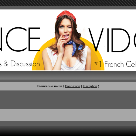
Bienvenue invité
(
Connexion
|
Inscription
)