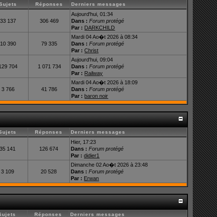
Sujets
Réponses
Derniers messages
Aujourd'hui, 01:34
33 137
306 469
Dans :
Forum protégé
Par :
DARKCHILD
Mardi 04 Ao�t 2026 à 08:34
10 390
79 335
Dans :
Forum protégé
Par :
Christ
Aujourd'hui, 09:04
129 704
1 071 734
Dans :
Forum protégé
Par :
Railway
Mardi 04 Ao�t 2026 à 18:09
3 766
41 786
Dans :
Forum protégé
Par :
baron noir
Sujets
Réponses
Derniers messages
Hier, 17:23
35 141
126 674
Dans :
Forum protégé
Par :
didier1
Dimanche 02 Ao�t 2026 à 23:48
3 109
20 528
Dans :
Forum protégé
Par :
Erwan
Sujets
Réponses
Derniers messages