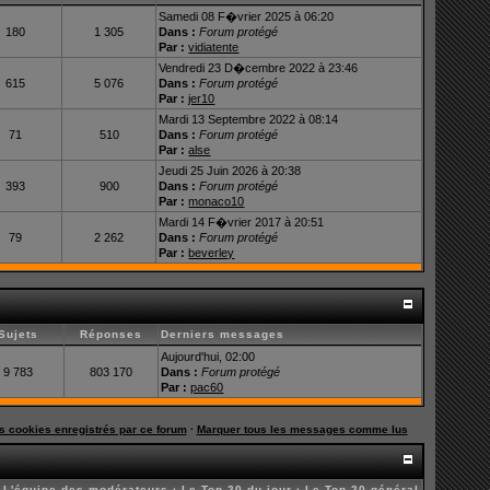
Samedi 08 F�vrier 2025 à 06:20
180
1 305
Dans :
Forum protégé
Par :
vidiatente
Vendredi 23 D�cembre 2022 à 23:46
615
5 076
Dans :
Forum protégé
Par :
jer10
Mardi 13 Septembre 2022 à 08:14
71
510
Dans :
Forum protégé
Par :
alse
Jeudi 25 Juin 2026 à 20:38
393
900
Dans :
Forum protégé
Par :
monaco10
Mardi 14 F�vrier 2017 à 20:51
79
2 262
Dans :
Forum protégé
Par :
beverley
Sujets
Réponses
Derniers messages
Aujourd'hui, 02:00
9 783
803 170
Dans :
Forum protégé
Par :
pac60
es cookies enregistrés par ce forum
·
Marquer tous les messages comme lus
·
L'équipe des modérateurs
·
Le Top 20 du jour
·
Le Top 20 général