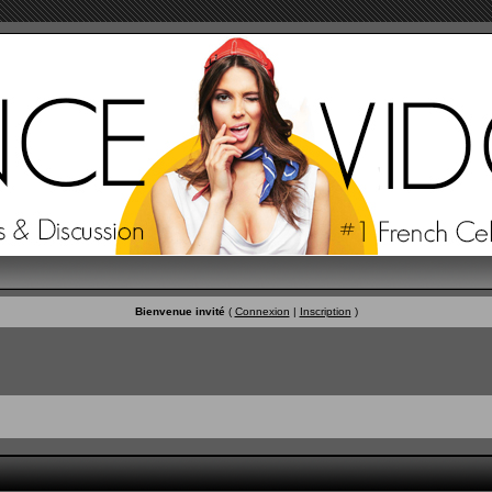
Bienvenue invité
(
Connexion
|
Inscription
)