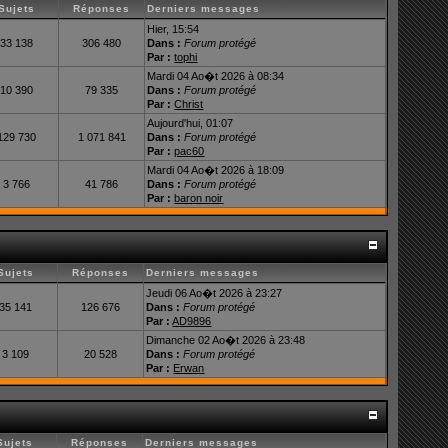
Sujets
Réponses
Derniers messages
Hier, 15:54
33 138
306 480
Dans :
Forum protégé
Par :
tophi
Mardi 04 Ao�t 2026 à 08:34
10 390
79 335
Dans :
Forum protégé
Par :
Christ
Aujourd'hui, 01:07
129 730
1 071 841
Dans :
Forum protégé
Par :
pac60
Mardi 04 Ao�t 2026 à 18:09
3 766
41 786
Dans :
Forum protégé
Par :
baron noir
Sujets
Réponses
Derniers messages
Jeudi 06 Ao�t 2026 à 23:27
35 141
126 676
Dans :
Forum protégé
Par :
AD9896
Dimanche 02 Ao�t 2026 à 23:48
3 109
20 528
Dans :
Forum protégé
Par :
Erwan
Sujets
Réponses
Derniers messages