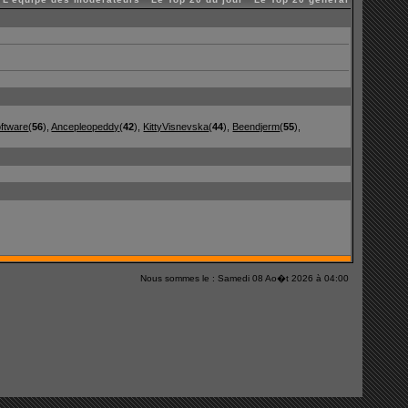
ftware
(
56
),
Ancepleopeddy
(
42
),
KittyVisnevska
(
44
),
Beendjerm
(
55
),
Nous sommes le : Samedi 08 Ao�t 2026 à 04:00