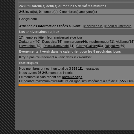
248 utilisateur(s) actif(s) durant les 5 dernières minutes
248
invité(s),
0
membre(s),
0
membre(s) anonyme(s)
Google.com
Afficher les informations triées suivant :
le dernier clic
,
le nom du membre
Les anniversaires du jour
17
membres fêtent leur anniversaire ce jour
Zedaprark
(
40
),
Diagseica
(
56
),
mentyroper
(
64
),
mepIminogop
(
41
),
Alollanog
(
66
luxwatchez
(
39
),
DoinaUlianovschi
(
61
),
CliemyClaicky
(
53
),
fluigoulawl
(
60
)
Evénements à venir dans le calendrier pour les 5 prochains jours
Il n'y a pas d'évènement à venir dans le calendrier
Statistiques
Nos membres ont écrit un total de
3 398 111
messages
Nous avons
95 248
membres inscrits
Le membre le plus récent est
levraikheops
Le nombre maximum d'utilisateurs en ligne simultanément a été de
15 555
,
Dim