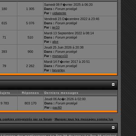
Samedi 08 F�vrier 2025 à 06:20
180
1 305
Dans :
Forum protégé
Par :
vidiatente
Vendredi 23 D�cembre 2022 à 23:46
615
5 076
Dans :
Forum protégé
Par :
jer10
Mardi 13 Septembre 2022 à 08:14
71
510
Dans :
Forum protégé
Par :
alse
Jeudi 25 Juin 2026 à 20:38
393
900
Dans :
Forum protégé
Par :
monaco10
Mardi 14 F�vrier 2017 à 20:51
79
2 262
Dans :
Forum protégé
Par :
beverley
Sujets
Réponses
Derniers messages
Jeudi 06 Ao�t 2026 à 02:00
9 783
803 170
Dans :
Forum protégé
Par :
pac60
es cookies enregistrés par ce forum
·
Marquer tous les messages comme lus
·
L'équipe des modérateurs
·
Le Top 20 du jour
·
Le Top 20 général