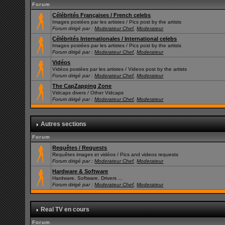
Forum
Célébrités Françaises / French celebs
Images postées par les artistes / Pics post by the artists
Forum dirigé par :
Moderateur Chef
,
Moderateur
Célébrités Internationales / International celebs
Images postées par les artistes / Pics post by the artists
Forum dirigé par :
Moderateur Chef
,
Moderateur
Vidéos
Vidéos postées par les artistes / Videos post by the artists
Forum dirigé par :
Moderateur Chef
,
Moderateur
The CapZapping Zone
Vidcaps divers / Other Vidcaps
Forum dirigé par :
Moderateur Chef
,
Moderateur
Autres sections
Forum
Requêtes / Requests
Requêtes images et vidéos / Pics and videos requests
Forum dirigé par :
Moderateur Chef
,
Moderateur
Hardware & Software
Hardware, Software, Drivers ...
Forum dirigé par :
Moderateur Chef
,
Moderateur
Real TV en cours
Forum