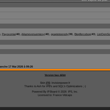
),
Payoxomia
(
40
),
AAamevenuemiexy
(
40
),
geapteteeredy
(
39
),
Blepflercebop
(
43
),
ListOemSo
anche 17 Mai 2026 à 09:26
Version bas débit
Skin
IPB
: Invisionpower.fr
Thanks to Ash for IPB's and SQL's Optimizations ;-)
Powered By
IP.Board
© 2026
IPS, Inc
.
Licensed to: France-Vidcaps