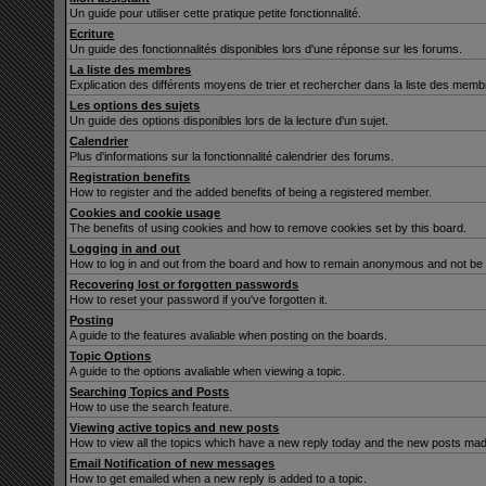
Un guide pour utiliser cette pratique petite fonctionnalité.
Ecriture
Un guide des fonctionnalités disponibles lors d'une réponse sur les forums.
La liste des membres
Explication des différents moyens de trier et rechercher dans la liste des memb
Les options des sujets
Un guide des options disponibles lors de la lecture d'un sujet.
Calendrier
Plus d'informations sur la fonctionnalité calendrier des forums.
Registration benefits
How to register and the added benefits of being a registered member.
Cookies and cookie usage
The benefits of using cookies and how to remove cookies set by this board.
Logging in and out
How to log in and out from the board and how to remain anonymous and not be s
Recovering lost or forgotten passwords
How to reset your password if you've forgotten it.
Posting
A guide to the features avaliable when posting on the boards.
Topic Options
A guide to the options avaliable when viewing a topic.
Searching Topics and Posts
How to use the search feature.
Viewing active topics and new posts
How to view all the topics which have a new reply today and the new posts made 
Email Notification of new messages
How to get emailed when a new reply is added to a topic.