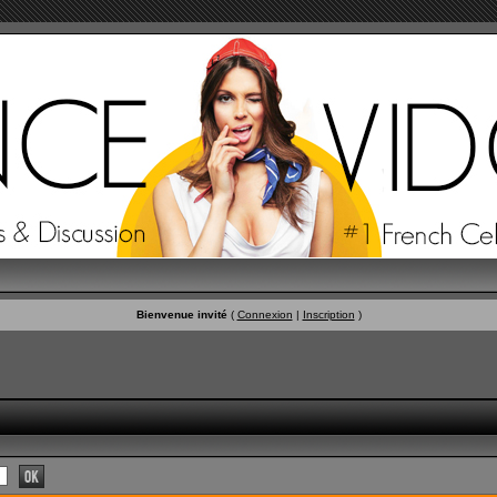
Bienvenue invité
(
Connexion
|
Inscription
)