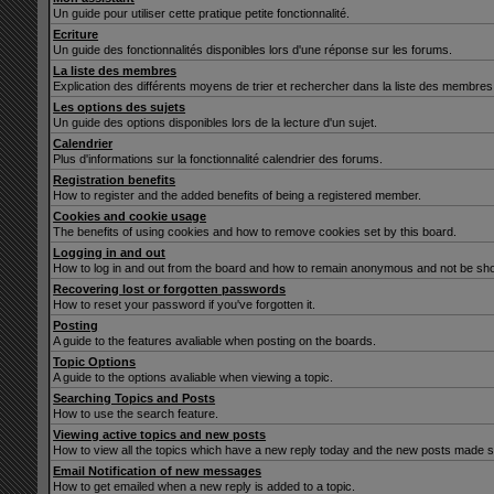
Un guide pour utiliser cette pratique petite fonctionnalité.
Ecriture
Un guide des fonctionnalités disponibles lors d'une réponse sur les forums.
La liste des membres
Explication des différents moyens de trier et rechercher dans la liste des membres
Les options des sujets
Un guide des options disponibles lors de la lecture d'un sujet.
Calendrier
Plus d'informations sur la fonctionnalité calendrier des forums.
Registration benefits
How to register and the added benefits of being a registered member.
Cookies and cookie usage
The benefits of using cookies and how to remove cookies set by this board.
Logging in and out
How to log in and out from the board and how to remain anonymous and not be show
Recovering lost or forgotten passwords
How to reset your password if you've forgotten it.
Posting
A guide to the features avaliable when posting on the boards.
Topic Options
A guide to the options avaliable when viewing a topic.
Searching Topics and Posts
How to use the search feature.
Viewing active topics and new posts
How to view all the topics which have a new reply today and the new posts made sin
Email Notification of new messages
How to get emailed when a new reply is added to a topic.