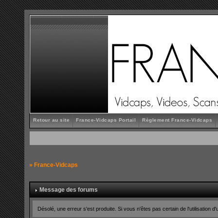
Retour au site
France-Vidcaps Portail
Règlement France-Vidcaps
»
France-Vidcaps
Message des forums
Désolé, une erreur s'est produite. Si vous n'êtes pas certain de l'utilisatio