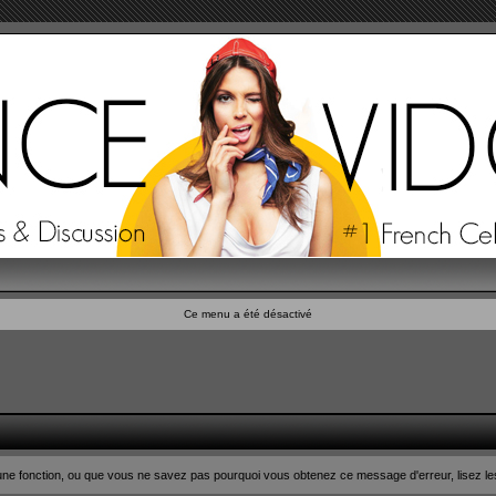
Ce menu a été désactivé
n d'une fonction, ou que vous ne savez pas pourquoi vous obtenez ce message d'erreur, lisez le