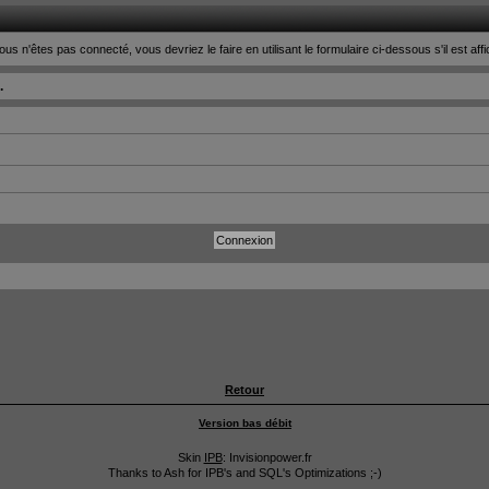
ous n'êtes pas connecté, vous devriez le faire en utilisant le formulaire ci-dessous s'il est aff
.
Retour
Version bas débit
Skin
IPB
: Invisionpower.fr
Thanks to Ash for IPB's and SQL's Optimizations ;-)