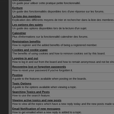
Un guide pour utiliser cette pratique petite fonctionnalité.
Ecriture
Un guide des fonctionnalités disponibles lors d'une réponse sur les forums.
La liste des membres
Explication des différents moyens de trier et rechercher dans la liste des membres
Les options des sujets
Un guide des options disponibles lors de la lecture d'un sujet.
Calendrier
Plus d'informations sur la fonctionnalité calendrier des forums.
Registration benefits
How to register and the added benefits of being a registered member.
Cookies and cookie usage
The benefits of using cookies and how to remove cookies set by this board.
Logging in and out
How to log in and out from the board and how to remain anonymous and not be show
Recovering lost or forgotten passwords
How to reset your password if you've forgotten it.
Posting
A guide to the features avaliable when posting on the boards.
Topic Options
A guide to the options avaliable when viewing a topic.
Searching Topics and Posts
How to use the search feature.
Viewing active topics and new posts
How to view all the topics which have a new reply today and the new posts made sin
Email Notification of new messages
How to get emailed when a new reply is added to a topic.