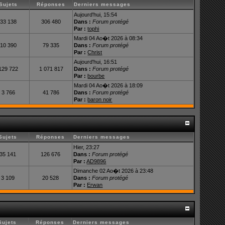
Sujets
Réponses
Derniers messages
Aujourd'hui, 15:54
33 138
306 480
Dans :
Forum protégé
Par :
tophi
Mardi 04 Ao�t 2026 à 08:34
10 390
79 335
Dans :
Forum protégé
Par :
Christ
Aujourd'hui, 16:51
129 722
1 071 817
Dans :
Forum protégé
Par :
bourbe
Mardi 04 Ao�t 2026 à 18:09
3 766
41 786
Dans :
Forum protégé
Par :
baron noir
Sujets
Réponses
Derniers messages
Hier, 23:27
35 141
126 676
Dans :
Forum protégé
Par :
AD9896
Dimanche 02 Ao�t 2026 à 23:48
3 109
20 528
Dans :
Forum protégé
Par :
Erwan
Sujets
Réponses
Derniers messages