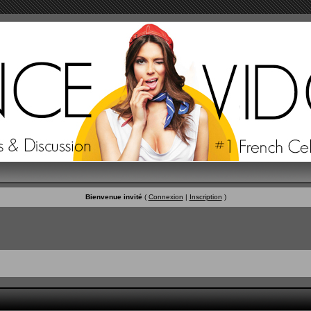
Bienvenue invité
(
Connexion
|
Inscription
)