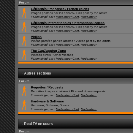
Forum
Célébrités Françaises / French celebs
Images postées par les artistes / Pics post by the artists
Forum dirigé par :
Moderateur Chef
,
Moderateur
Célébrités Internationales / International celebs
Images postées par les artistes / Pics post by the artists
Forum dirigé par :
Moderateur Chef
,
Moderateur
Vidéos
Vidéos postées par les artistes / Videos post by the artists
Forum dirigé par :
Moderateur Chef
,
Moderateur
The CapZapping Zone
Vidcaps divers / Other Vidcaps
Forum dirigé par :
Moderateur Chef
,
Moderateur
Autres sections
Forum
Requêtes / Requests
Requêtes images et vidéos / Pics and videos requests
Forum dirigé par :
Moderateur Chef
,
Moderateur
Hardware & Software
Hardware, Software, Drivers ...
Forum dirigé par :
Moderateur Chef
,
Moderateur
Real TV en cours
Forum