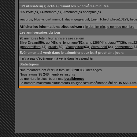
379 utilisateur(s) actif(s) durant les 5 dernières minutes
365
invité(s),
14
membre(s),
0
membre(s) anonyme(s)
iancurtis
,
bibivivi
,
ciol
,
mumu1
,
daviii
,
gegeartist
,
Ener
,
Tched
,
philou13129
,
heg
Afficher les informations triées suivant :
le dernier clic
,
le nom du membre
Les anniversaires du jour
28
membres fêtent leur anniversaire ce jour
SilverDream
(
50
),
gor
(
48
),
le_fenomene
(
52
),
arno1296
(
44
),
biaggi77
(
36
),
mto2
ignonormiffem
(
44
),
oracio
(
39
),
Viseepoiree
(
63
),
Werskookl
(
64
),
convertman
(
6
Evénements à venir dans le calendrier pour les 5 prochains jours
Il n'y a pas d'évènement à venir dans le calendrier
Statistiques
Nos membres ont écrit un total de
3 398 066
messages
Nous avons
95 248
membres inscrits
Le membre le plus récent est
levraikheops
Le nombre maximum d'utilisateurs en ligne simultanément a été de
15 555
,
Dim