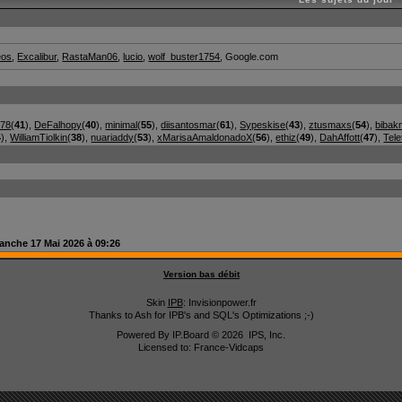
eos
,
Excalibur
,
RastaMan06
,
lucio
,
wolf_buster1754
, Google.com
278
(
41
),
DeFalhopy
(
40
),
minimal
(
55
),
diisantosmar
(
61
),
Sypeskise
(
43
),
ztusmaxs
(
54
),
bibak
4
),
WilliamTiolkin
(
38
),
nuariaddy
(
53
),
xMarisaAmaldonadoX
(
56
),
ethiz
(
49
),
DahAffott
(
47
),
Tele
anche 17 Mai 2026 à 09:26
Version bas débit
Skin
IPB
: Invisionpower.fr
Thanks to Ash for IPB's and SQL's Optimizations ;-)
Powered By
IP.Board
© 2026
IPS, Inc
.
Licensed to: France-Vidcaps