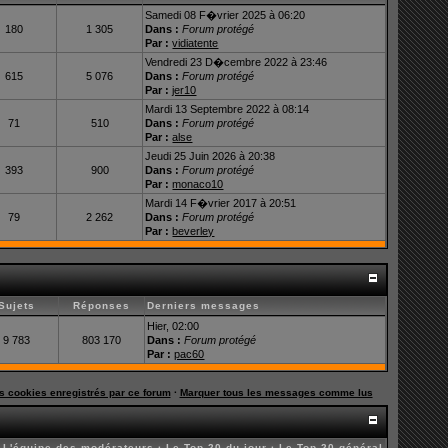
Samedi 08 F�vrier 2025 à 06:20
180
1 305
Dans :
Forum protégé
Par :
vidiatente
Vendredi 23 D�cembre 2022 à 23:46
615
5 076
Dans :
Forum protégé
Par :
jer10
Mardi 13 Septembre 2022 à 08:14
71
510
Dans :
Forum protégé
Par :
alse
Jeudi 25 Juin 2026 à 20:38
393
900
Dans :
Forum protégé
Par :
monaco10
Mardi 14 F�vrier 2017 à 20:51
79
2 262
Dans :
Forum protégé
Par :
beverley
Sujets
Réponses
Derniers messages
Hier, 02:00
9 783
803 170
Dans :
Forum protégé
Par :
pac60
es cookies enregistrés par ce forum
·
Marquer tous les messages comme lus
·
L'équipe des modérateurs
·
Le Top 20 du jour
·
Le Top 20 général