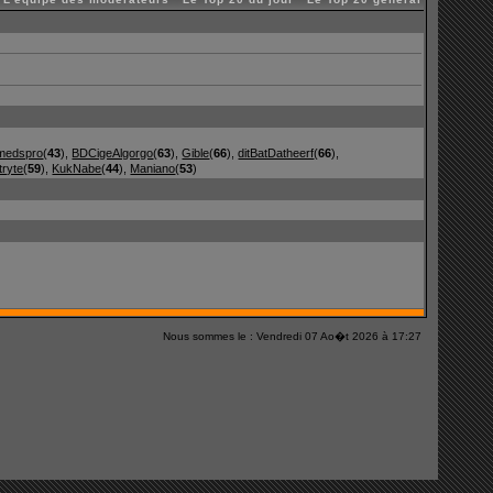
medspro
(
43
),
BDCigeAlgorgo
(
63
),
Gible
(
66
),
ditBatDatheerf
(
66
),
tryte
(
59
),
KukNabe
(
44
),
Maniano
(
53
)
Nous sommes le : Vendredi 07 Ao�t 2026 à 17:27