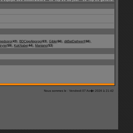
medspro
(
43
),
BDCigeAlgorgo
(
63
),
Gible
(
66
),
ditBatDatheerf
(
66
),
tryte
(
59
),
KukNabe
(
44
),
Maniano
(
53
)
Nous sommes le : Vendredi 07 Ao�t 2026 à 21:42