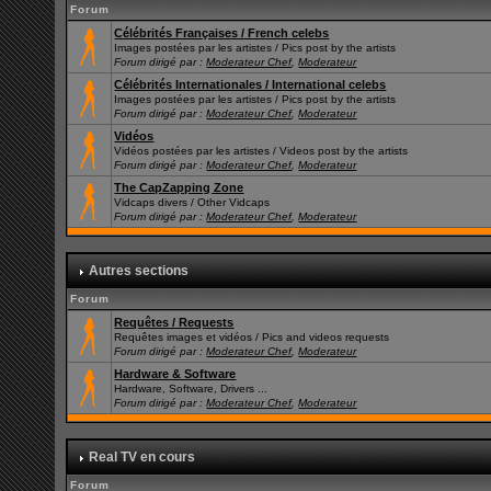
Forum
Célébrités Françaises / French celebs
Images postées par les artistes / Pics post by the artists
Forum dirigé par :
Moderateur Chef
,
Moderateur
Célébrités Internationales / International celebs
Images postées par les artistes / Pics post by the artists
Forum dirigé par :
Moderateur Chef
,
Moderateur
Vidéos
Vidéos postées par les artistes / Videos post by the artists
Forum dirigé par :
Moderateur Chef
,
Moderateur
The CapZapping Zone
Vidcaps divers / Other Vidcaps
Forum dirigé par :
Moderateur Chef
,
Moderateur
Autres sections
Forum
Requêtes / Requests
Requêtes images et vidéos / Pics and videos requests
Forum dirigé par :
Moderateur Chef
,
Moderateur
Hardware & Software
Hardware, Software, Drivers ...
Forum dirigé par :
Moderateur Chef
,
Moderateur
Real TV en cours
Forum