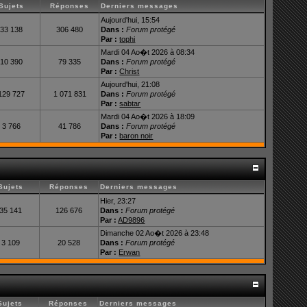
Sujets
Réponses
Derniers messages
Aujourd'hui, 15:54
33 138
306 480
Dans :
Forum protégé
Par :
tophi
Mardi 04 Ao�t 2026 à 08:34
10 390
79 335
Dans :
Forum protégé
Par :
Christ
Aujourd'hui, 21:08
129 727
1 071 831
Dans :
Forum protégé
Par :
sabtar
Mardi 04 Ao�t 2026 à 18:09
3 766
41 786
Dans :
Forum protégé
Par :
baron noir
Sujets
Réponses
Derniers messages
Hier, 23:27
35 141
126 676
Dans :
Forum protégé
Par :
AD9896
Dimanche 02 Ao�t 2026 à 23:48
3 109
20 528
Dans :
Forum protégé
Par :
Erwan
Sujets
Réponses
Derniers messages