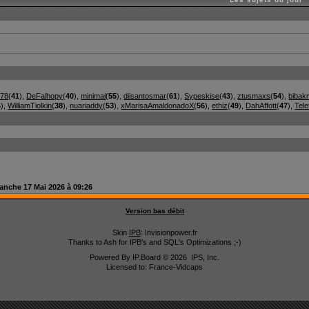
278
(
41
),
DeFalhopy
(
40
),
minimal
(
55
),
diisantosmar
(
61
),
Sypeskise
(
43
),
ztusmaxs
(
54
),
bibak
4
),
WilliamTiolkin
(
38
),
nuariaddy
(
53
),
xMarisaAmaldonadoX
(
56
),
ethiz
(
49
),
DahAffott
(
47
),
Tele
anche 17 Mai 2026 à 09:26
Version bas débit
Skin
IPB
: Invisionpower.fr
Thanks to Ash for IPB's and SQL's Optimizations ;-)
Powered By
IP.Board
© 2026
IPS, Inc
.
Licensed to: France-Vidcaps