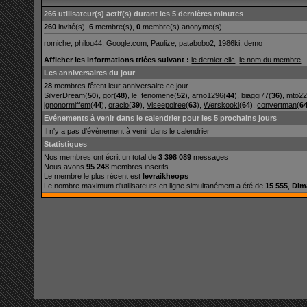
266 utilisateur(s) actif(s) durant les 5 dernières minutes
260
invité(s),
6
membre(s),
0
membre(s) anonyme(s)
romiche
,
philou44
, Google.com,
Paulize
,
patabobo2
,
1986ki
,
demo
Afficher les informations triées suivant :
le dernier clic
,
le nom du membre
Les anniversaires du jour
28
membres fêtent leur anniversaire ce jour
SilverDream
(
50
),
gor
(
48
),
le_fenomene
(
52
),
arno1296
(
44
),
biaggi77
(
36
),
mto2
ignonormiffem
(
44
),
oracio
(
39
),
Viseepoiree
(
63
),
Werskookl
(
64
),
convertman
(
6
Evénements à venir dans le calendrier pour les 5 prochains jours
Il n'y a pas d'évènement à venir dans le calendrier
Statistiques
Nos membres ont écrit un total de
3 398 089
messages
Nous avons
95 248
membres inscrits
Le membre le plus récent est
levraikheops
Le nombre maximum d'utilisateurs en ligne simultanément a été de
15 555
,
Dim