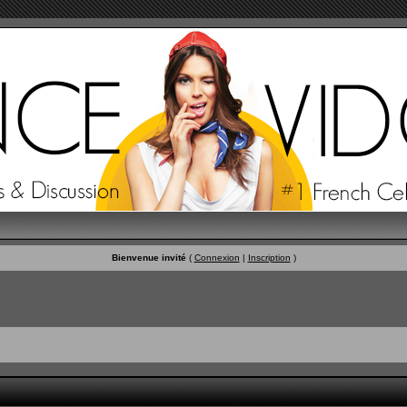
Bienvenue invité
(
Connexion
|
Inscription
)