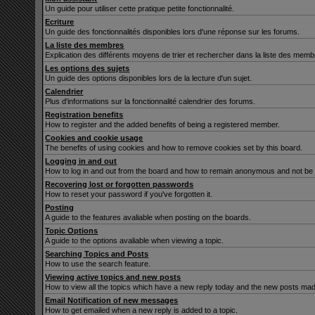
Un guide pour utiliser cette pratique petite fonctionnalité.
Ecriture
Un guide des fonctionnalités disponibles lors d'une réponse sur les forums.
La liste des membres
Explication des différents moyens de trier et rechercher dans la liste des memb
Les options des sujets
Un guide des options disponibles lors de la lecture d'un sujet.
Calendrier
Plus d'informations sur la fonctionnalité calendrier des forums.
Registration benefits
How to register and the added benefits of being a registered member.
Cookies and cookie usage
The benefits of using cookies and how to remove cookies set by this board.
Logging in and out
How to log in and out from the board and how to remain anonymous and not be s
Recovering lost or forgotten passwords
How to reset your password if you've forgotten it.
Posting
A guide to the features avaliable when posting on the boards.
Topic Options
A guide to the options avaliable when viewing a topic.
Searching Topics and Posts
How to use the search feature.
Viewing active topics and new posts
How to view all the topics which have a new reply today and the new posts made 
Email Notification of new messages
How to get emailed when a new reply is added to a topic.