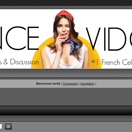
Bienvenue invité
(
Connexion
|
Inscription
)