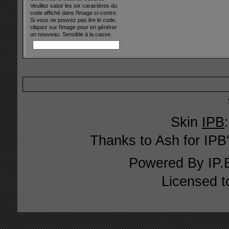
Veuillez saisir les six caractères du
code affiché dans l'image ci-contre.
Si vous ne pouvez pas lire le code,
cliquez sur l'image pour en générer
un nouveau. Sensible à la casse.
Skin
IPB
Thanks to Ash for IPB'
Powered By
IP.
Licensed t