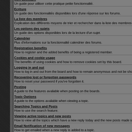
Un guide pour utiliser cette pratique petite fonctionnalité.
Ecriture
Un guide des fonctionnalités disponibles lors d'une réponse sur les forums.
La liste des membres
Explication des différents moyens de trier et rechercher dans la liste des membres
Les options des sujets
Un guide des options disponibles lors de la lecture d'un sujet.
Calendrier
Plus d'informations sur la fonctionnalité calendrier des forums.
Registration benefits
How to register and the added benefits of being a registered member.
Cookies and cookie usage
The benefits of using cookies and how to remove cookies set by this board.
Logging in and out
How to log in and out from the board and how to remain anonymous and not be show
Recovering lost or forgotten passwords
How to reset your password if you've forgotten it.
Posting
A guide to the features avaliable when posting on the boards.
Topic Options
A guide to the options avaliable when viewing a topic.
Searching Topics and Posts
How to use the search feature.
Viewing active topics and new posts
How to view all the topics which have a new reply today and the new posts made sin
Email Notification of new messages
How to get emailed when a new reply is added to a topic.