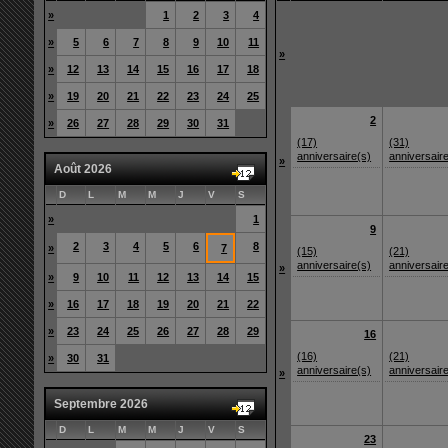
»
1
2
3
4
»
5
6
7
8
9
10
11
»
»
12
13
14
15
16
17
18
»
19
20
21
22
23
24
25
2
»
26
27
28
29
30
31
(17)
(31)
anniversaire(s)
anniversair
»
Août 2026
D
L
M
M
J
V
S
»
1
9
2
3
4
5
6
8
»
7
(15)
(21)
anniversaire(s)
anniversair
»
»
9
10
11
12
13
14
15
»
16
17
18
19
20
21
22
»
23
24
25
26
27
28
29
16
(16)
(21)
»
30
31
anniversaire(s)
anniversair
»
Septembre 2026
D
L
M
M
J
V
S
23