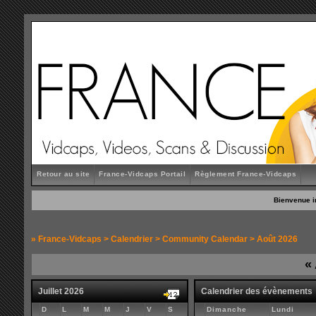
Retour au site
France-Vidcaps Portail
Règlement France-Vidcaps
Bienvenue i
»
France-Vidcaps
>
Calendrier
>
Community Calendar
> Août 2026
«
Juillet 2026
Calendrier des évènements
D
L
M
M
J
V
S
Dimanche
Lundi