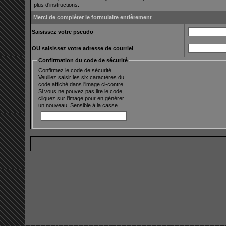
plus d'instructions.
Merci de compléter le formulaire entièrement
Saisissez votre pseudo
OU saisissez votre adresse de courriel
Confirmation du code de sécurité
Confirmez le code de sécurité
Veuillez saisir les six caractères du
code affiché dans l'image ci-contre.
Si vous ne pouvez pas lire le code,
cliquez sur l'image pour en générer
un nouveau. Sensible à la casse.