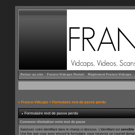
Retour au site
France-Vidcaps Portail
Règlement France-Vidcaps
»
France-Vidcaps
> Formulaire mot de passe perdu
Formulaire mot de passe perdu
Comment réinitialiser votre mot de passe
Saisissez votre identifiant dans le champ ci-dessous. L'identifiant est
sensible
Une fois que vous avez envoyé le formulaire, vous recevrez un courriel demanda