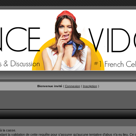
Bienvenue invité
(
Connexion
|
Inscription
)
à la casse.
nt la validation de cette requête pour s'assurer qu'aucune tentative d'abus n'a eu lieu. Ce c