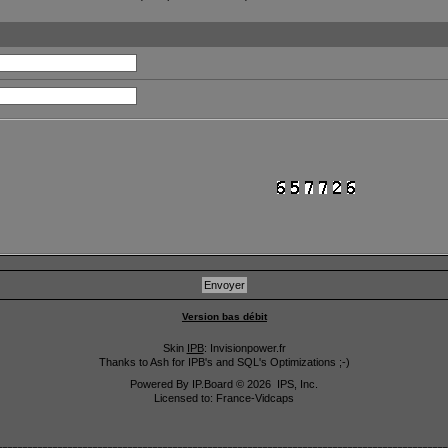
Version bas débit
Skin
IPB
: Invisionpower.fr
Thanks to Ash for IPB's and SQL's Optimizations ;-)
Powered By
IP.Board
© 2026
IPS, Inc
.
Licensed to: France-Vidcaps