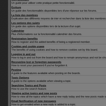
Un guide pour utiliser cette pratique petite fonctionnalité.
Ecriture
Un guide des fonctionnalités disponibles lors d'une réponse sur les forums.
La liste des membres
Explication des différents moyens de trier et rechercher dans la liste des membres
Les options des sujets
Un guide des options disponibles lors de la lecture d'un sujet.
Calendrier
Plus d'informations sur la fonctionnalité calendrier des forums.
Registration benefits
How to register and the added benefits of being a registered member.
Cookies and cookie usage
The benefits of using cookies and how to remove cookies set by this board.
Logging in and out
How to log in and out from the board and how to remain anonymous and not be show
Recovering lost or forgotten passwords
How to reset your password if you've forgotten it.
Posting
A guide to the features avaliable when posting on the boards.
Topic Options
A guide to the options avaliable when viewing a topic.
Searching Topics and Posts
How to use the search feature.
Viewing active topics and new posts
How to view all the topics which have a new reply today and the new posts made sin
Email Notification of new messages
How to get emailed when a new reply is added to a topic.