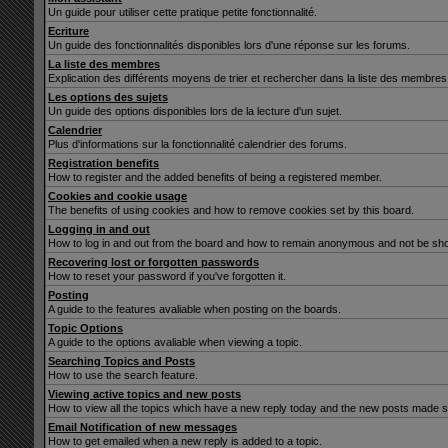
Un guide pour utiliser cette pratique petite fonctionnalité.
Ecriture
Un guide des fonctionnalités disponibles lors d'une réponse sur les forums.
La liste des membres
Explication des différents moyens de trier et rechercher dans la liste des membres
Les options des sujets
Un guide des options disponibles lors de la lecture d'un sujet.
Calendrier
Plus d'informations sur la fonctionnalité calendrier des forums.
Registration benefits
How to register and the added benefits of being a registered member.
Cookies and cookie usage
The benefits of using cookies and how to remove cookies set by this board.
Logging in and out
How to log in and out from the board and how to remain anonymous and not be show
Recovering lost or forgotten passwords
How to reset your password if you've forgotten it.
Posting
A guide to the features avaliable when posting on the boards.
Topic Options
A guide to the options avaliable when viewing a topic.
Searching Topics and Posts
How to use the search feature.
Viewing active topics and new posts
How to view all the topics which have a new reply today and the new posts made sin
Email Notification of new messages
How to get emailed when a new reply is added to a topic.