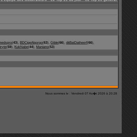
medspro
(
43
),
BDCigeAlgorgo
(
63
),
Gible
(
66
),
ditBatDatheerf
(
66
),
tryte
(
59
),
KukNabe
(
44
),
Maniano
(
53
)
Nous sommes le : Vendredi 07 Ao�t 2026 à 20:28