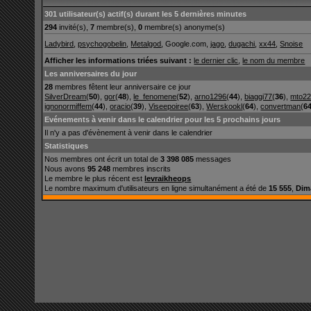
301 utilisateur(s) actif(s) durant les 5 dernières minutes
294
invité(s),
7
membre(s),
0
membre(s) anonyme(s)
Ladybird
,
psychogobelin
,
Metalgod
, Google.com,
jago
,
dugachi
,
xx44
,
Snoise
Afficher les informations triées suivant :
le dernier clic
,
le nom du membre
Les anniversaires du jour
28
membres fêtent leur anniversaire ce jour
SilverDream
(
50
),
gor
(
48
),
le_fenomene
(
52
),
arno1296
(
44
),
biaggi77
(
36
),
mto2
ignonormiffem
(
44
),
oracio
(
39
),
Viseepoiree
(
63
),
Werskookl
(
64
),
convertman
(
6
Evénements à venir dans le calendrier pour les 5 prochains jours
Il n'y a pas d'évènement à venir dans le calendrier
Statistiques
Nos membres ont écrit un total de
3 398 085
messages
Nous avons
95 248
membres inscrits
Le membre le plus récent est
levraikheops
Le nombre maximum d'utilisateurs en ligne simultanément a été de
15 555
,
Dim