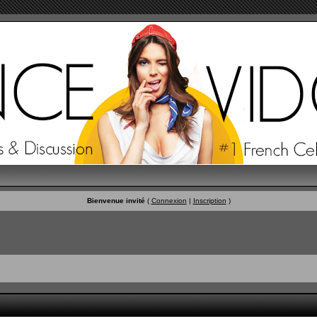
Bienvenue invité
(
Connexion
|
Inscription
)