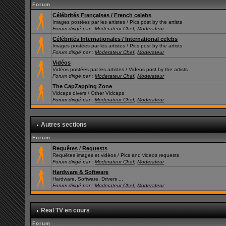
Forum
Célébrités Françaises / French celebs
Images postées par les artistes / Pics post by the artists
Forum dirigé par :
Moderateur Chef
,
Moderateur
Célébrités Internationales / International celebs
Images postées par les artistes / Pics post by the artists
Forum dirigé par :
Moderateur Chef
,
Moderateur
Vidéos
Vidéos postées par les artistes / Videos post by the artists
Forum dirigé par :
Moderateur Chef
,
Moderateur
The CapZapping Zone
Vidcaps divers / Other Vidcaps
Forum dirigé par :
Moderateur Chef
,
Moderateur
Autres sections
Forum
Requêtes / Requests
Requêtes images et vidéos / Pics and videos requests
Forum dirigé par :
Moderateur Chef
,
Moderateur
Hardware & Software
Hardware, Software, Drivers ...
Forum dirigé par :
Moderateur Chef
,
Moderateur
Real TV en cours
Forum