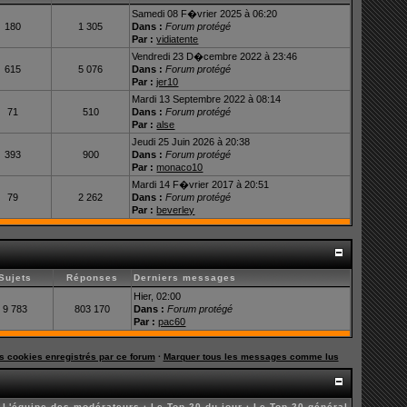
Samedi 08 F�vrier 2025 à 06:20
180
1 305
Dans :
Forum protégé
Par :
vidiatente
Vendredi 23 D�cembre 2022 à 23:46
615
5 076
Dans :
Forum protégé
Par :
jer10
Mardi 13 Septembre 2022 à 08:14
71
510
Dans :
Forum protégé
Par :
alse
Jeudi 25 Juin 2026 à 20:38
393
900
Dans :
Forum protégé
Par :
monaco10
Mardi 14 F�vrier 2017 à 20:51
79
2 262
Dans :
Forum protégé
Par :
beverley
Sujets
Réponses
Derniers messages
Hier, 02:00
9 783
803 170
Dans :
Forum protégé
Par :
pac60
es cookies enregistrés par ce forum
·
Marquer tous les messages comme lus
·
L'équipe des modérateurs
·
Le Top 20 du jour
·
Le Top 20 général