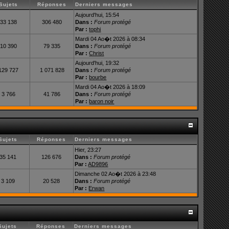
Sujets
Réponses
Derniers messages
Aujourd'hui, 15:54
33 138
306 480
Dans :
Forum protégé
Par :
tophi
Mardi 04 Ao�t 2026 à 08:34
10 390
79 335
Dans :
Forum protégé
Par :
Christ
Aujourd'hui, 19:32
129 727
1 071 828
Dans :
Forum protégé
Par :
bourbe
Mardi 04 Ao�t 2026 à 18:09
3 766
41 786
Dans :
Forum protégé
Par :
baron noir
Sujets
Réponses
Derniers messages
Hier, 23:27
35 141
126 676
Dans :
Forum protégé
Par :
AD9896
Dimanche 02 Ao�t 2026 à 23:48
3 109
20 528
Dans :
Forum protégé
Par :
Erwan
Sujets
Réponses
Derniers messages