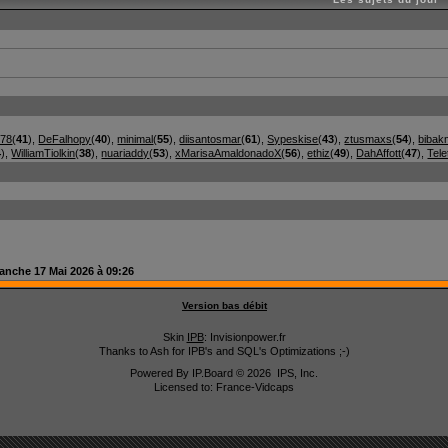
278
(
41
),
DeFalhopy
(
40
),
minimal
(
55
),
diisantosmar
(
61
),
Sypeskise
(
43
),
ztusmaxs
(
54
),
bibak
4
),
WilliamTiolkin
(
38
),
nuariaddy
(
53
),
xMarisaAmaldonadoX
(
56
),
ethiz
(
49
),
DahAffott
(
47
),
Tele
anche 17 Mai 2026 à 09:26
Version bas débit
Skin
IPB
: Invisionpower.fr
Thanks to Ash for IPB's and SQL's Optimizations ;-)
Powered By
IP.Board
© 2026
IPS, Inc
.
Licensed to: France-Vidcaps