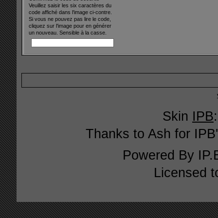
Veuillez saisir les six caractères du
code affiché dans l'image ci-contre.
Si vous ne pouvez pas lire le code,
cliquez sur l'image pour en générer
un nouveau. Sensible à la casse.
Skin
IPB
Thanks to Ash for IPB'
Powered By
IP.
Licensed t