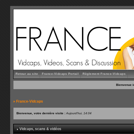
Retour au site
France-Vidcaps Portail
Règlement France-Vidcaps
Bienvenue i
»
France-Vidcaps
Bienvenue, votre dernière visite :
Aujourd'hui, 14:04
Vidcaps, scans & vidéos