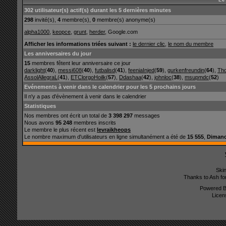
302 utilisateur(s) actif(s) durant les 5 dernières minutes
298
invité(s),
4
membre(s),
0
membre(s) anonyme(s)
alpha1000
,
keopce
,
grunt
,
herder
, Google.com
Afficher les informations triées suivant :
le dernier clic
,
le nom du membre
Les anniversaires du jour
15
membres fêtent leur anniversaire ce jour
darklight
(
40
),
messi608
(
40
),
futbalisd
(
41
),
feeniaInjed
(
59
),
gurkenfreundin
(
64
),
Th
AssolAllegraL
(
41
),
ETClorgoHoilk
(
57
),
Ddashaa
(
42
),
johnloc
(
38
),
msupmdc
(
52
)
Evénements à venir dans le calendrier pour les 5 prochains jours
Il n'y a pas d'évènement à venir dans le calendrier
Statistiques
Nos membres ont écrit un total de
3 398 297
messages
Nous avons
95 248
membres inscrits
Le membre le plus récent est
levraikheops
Le nombre maximum d'utilisateurs en ligne simultanément a été de
15 555
,
Dimanc
Ski
Thanks to Ash fo
Powered 
Licen