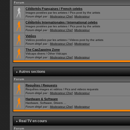
Forum
Célébrités Françaises / French celebs
Images postées par les artistes / Pics post by the artists
Forum dirigé par :
Moderateur Chef
,
Moderateur
Célébrités Internationales / International celebs
Images postées par les artistes / Pics post by the artists
Forum dirigé par :
Moderateur Chef
,
Moderateur
Vidéos
Vidéos postées par les artistes / Videos post by the artists
Forum dirigé par :
Moderateur Chef
,
Moderateur
The CapZapping Zone
Vidcaps divers / Other Vidcaps
Forum dirigé par :
Moderateur Chef
,
Moderateur
Autres sections
Forum
Requêtes / Requests
Requêtes images et vidéos / Pics and videos requests
Forum dirigé par :
Moderateur Chef
,
Moderateur
Hardware & Software
Hardware, Software, Drivers ...
Forum dirigé par :
Moderateur Chef
,
Moderateur
Real TV en cours
Forum