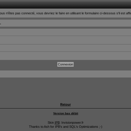
ous n'êtes pas connecté, vous devriez le faire en utilisant le formulaire ci-dessous s'il est aff
.
Retour
Version bas débit
Skin
IPB
: Invisionpower.fr
Thanks to Ash for IPB's and SQL's Optimizations ;-)