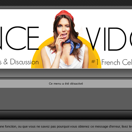
Ce menu a été désactivé
n d'une fonction, ou que vous ne savez pas pourquoi vous obtenez ce message d'erreur, lisez le