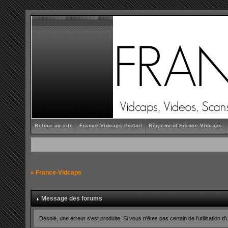
Retour au site
France-Vidcaps Portail
Règlement France-Vidcaps
»
France-Vidcaps
Message des forums
Désolé, une erreur s'est produite. Si vous n'êtes pas certain de l'utilisatio