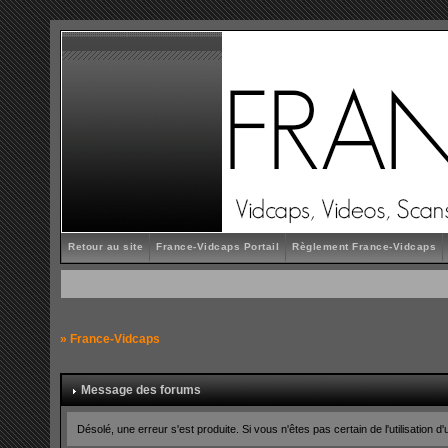
Retour au site
France-Vidcaps Portail
Règlement France-Vidcaps
»
France-Vidcaps
Message des forums
Désolé, une erreur s'est produite. Si vous n'êtes pas certain de l'utilisatio