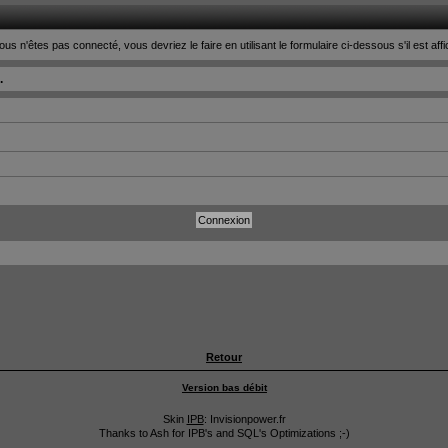
ous n'êtes pas connecté, vous devriez le faire en utilisant le formulaire ci-dessous s'il est aff
.
Retour
Version bas débit
Skin
IPB
: Invisionpower.fr
Thanks to Ash for IPB's and SQL's Optimizations ;-)