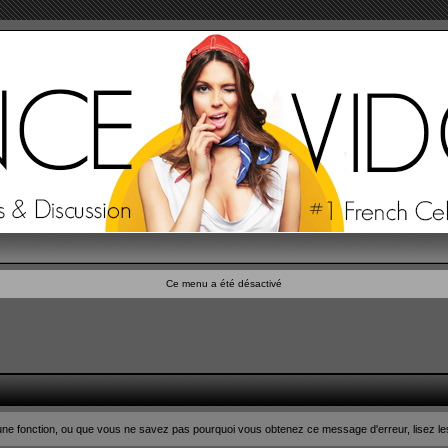
Ce menu a été désactivé
n d'une fonction, ou que vous ne savez pas pourquoi vous obtenez ce message d'erreur, lisez le