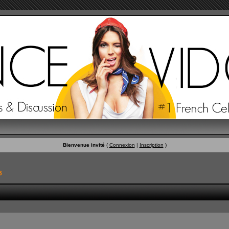
Bienvenue invité
(
Connexion
|
Inscription
)
6