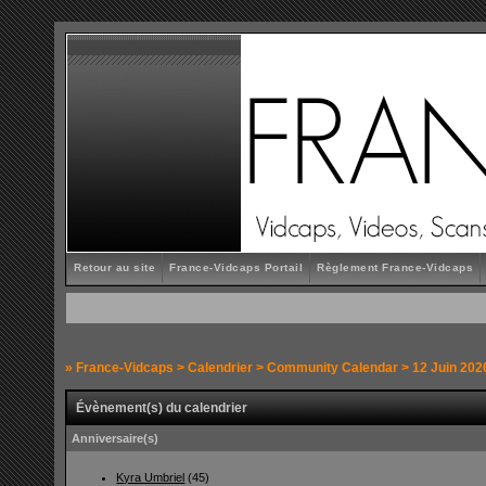
Retour au site
France-Vidcaps Portail
Règlement France-Vidcaps
»
France-Vidcaps
>
Calendrier
>
Community Calendar
> 12 Juin 202
Évènement(s) du calendrier
Anniversaire(s)
Kyra Umbriel
(45)