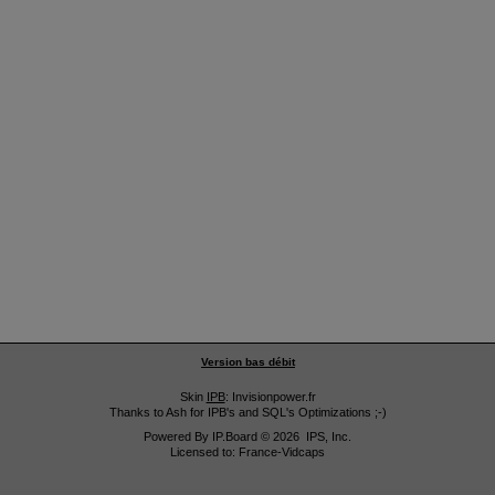
Version bas débit
Skin
IPB
: Invisionpower.fr
Thanks to Ash for IPB's and SQL's Optimizations ;-)
Powered By
IP.Board
© 2026
IPS, Inc
.
Licensed to: France-Vidcaps