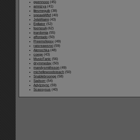
gwennooo
(45)
amnizya
(41)
lilesmeguib
(38)
speawlAffef
(40)
JelaWaimi
(43)
Epiliator
(52)
feertesiA
(62)
inardomia
(55)
affontado
(50)
Preemsfepsy
(49)
ratsreawsnxi
(59)
Alenochka
(48)
coege
(43)
MusicFanic
(56)
drymmeday
(50)
mandysmithsson
(49)
michellewoodsteach
(50)
Snablebroonge
(58)
Sadsorr
(54)
Adylzpync
(59)
Scassysus
(40)