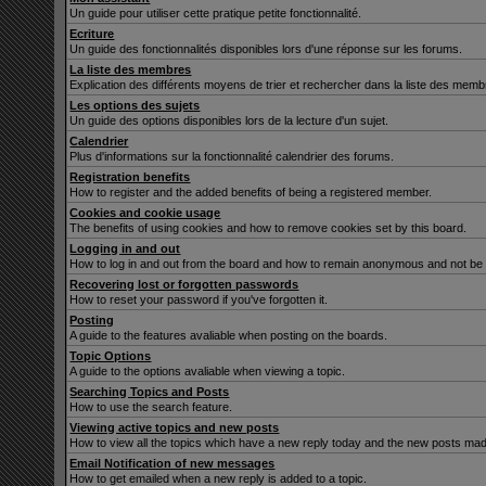
Un guide pour utiliser cette pratique petite fonctionnalité.
Ecriture
Un guide des fonctionnalités disponibles lors d'une réponse sur les forums.
La liste des membres
Explication des différents moyens de trier et rechercher dans la liste des memb
Les options des sujets
Un guide des options disponibles lors de la lecture d'un sujet.
Calendrier
Plus d'informations sur la fonctionnalité calendrier des forums.
Registration benefits
How to register and the added benefits of being a registered member.
Cookies and cookie usage
The benefits of using cookies and how to remove cookies set by this board.
Logging in and out
How to log in and out from the board and how to remain anonymous and not be s
Recovering lost or forgotten passwords
How to reset your password if you've forgotten it.
Posting
A guide to the features avaliable when posting on the boards.
Topic Options
A guide to the options avaliable when viewing a topic.
Searching Topics and Posts
How to use the search feature.
Viewing active topics and new posts
How to view all the topics which have a new reply today and the new posts made 
Email Notification of new messages
How to get emailed when a new reply is added to a topic.