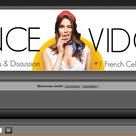
Bienvenue invité
(
Connexion
|
Inscription
)