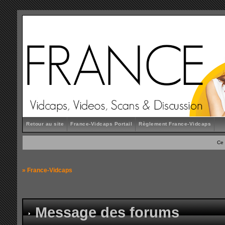
Retour au site
France-Vidcaps Portail
Règlement France-Vidcaps
Ce 
»
France-Vidcaps
Message des forums