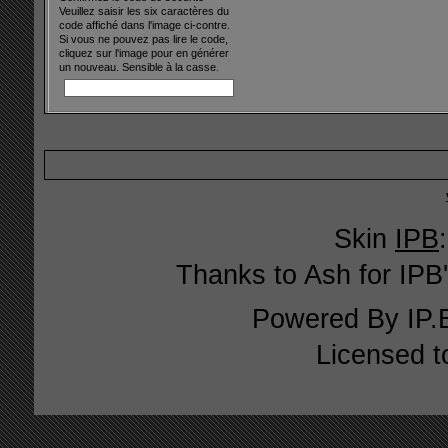
Veuillez saisir les six caractères du
code affiché dans l'image ci-contre.
Si vous ne pouvez pas lire le code,
cliquez sur l'image pour en générer
un nouveau. Sensible à la casse.
Skin
IPB
Thanks to Ash for IPB'
Powered By
IP.
Licensed t