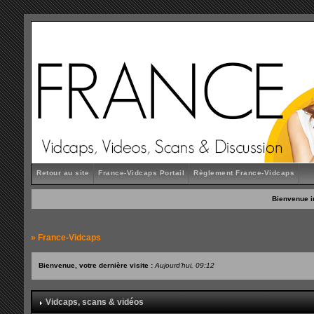
Retour au site
France-Vidcaps Portail
Règlement France-Vidcaps
Bienvenue i
»
France-Vidcaps
Bienvenue, votre dernière visite :
Aujourd'hui, 09:12
Vidcaps, scans & vidéos