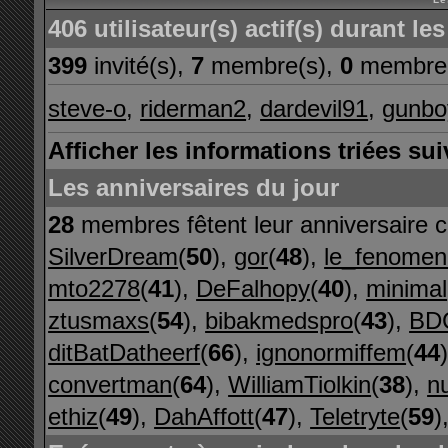
406 utilisateur(s) actif(s) durant l
399
invité(s),
7
membre(s),
0
membre(
steve-o
,
riderman2
,
dardevil91
,
gunbo
Afficher les informations triées sui
Les anniversaires du jour
28
membres fêtent leur anniversaire c
SilverDream
(
50
),
gor
(
48
),
le_fenomen
mto2278
(
41
),
DeFalhopy
(
40
),
minimal
ztusmaxs
(
54
),
bibakmedspro
(
43
),
BDC
ditBatDatheerf
(
66
),
ignonormiffem
(
44
convertman
(
64
),
WilliamTiolkin
(
38
),
n
ethiz
(
49
),
DahAffott
(
47
),
Teletryte
(
59
)