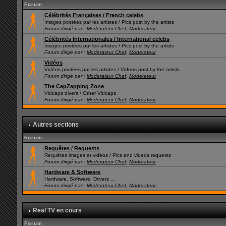
Forum
Célébrités Françaises / French celebs
Images postées par les artistes / Pics post by the artists
Forum dirigé par :
Moderateur Chef
,
Moderateur
Célébrités Internationales / International celebs
Images postées par les artistes / Pics post by the artists
Forum dirigé par :
Moderateur Chef
,
Moderateur
Vidéos
Vidéos postées par les artistes / Videos post by the artists
Forum dirigé par :
Moderateur Chef
,
Moderateur
The CapZapping Zone
Vidcaps divers / Other Vidcaps
Forum dirigé par :
Moderateur Chef
,
Moderateur
Autres sections
Forum
Requêtes / Requests
Requêtes images et vidéos / Pics and videos requests
Forum dirigé par :
Moderateur Chef
,
Moderateur
Hardware & Software
Hardware, Software, Drivers ...
Forum dirigé par :
Moderateur Chef
,
Moderateur
Real TV en cours
Forum