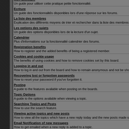
Un guide pour utiliser cette pratique petite fonctionnalité.
Ecriture
Un guide des fonctionnalités disponibles lors d'une réponse sur les forums.
La liste des membres
Explication des différents moyens de trier et rechercher dans la liste des membres
Les options des sujets
Un guide des options disponibles lors de la lecture d'un sujet.
Calendrier
Plus d'informations sur la fonctionnalité calendrier des forums.
Registration benefits
How to register and the added benefits of being a registered member.
Cookies and cookie usage
The benefits of using cookies and how to remove cookies set by this board.
Logging in and out
How to log in and out from the board and how to remain anonymous and not be show
Recovering lost or forgotten passwords
How to reset your password if you've forgotten it.
Posting
A guide to the features avaliable when posting on the boards.
Topic Options
A guide to the options avaliable when viewing a topic.
Searching Topics and Posts
How to use the search feature.
Viewing active topics and new posts
How to view all the topics which have a new reply today and the new posts made sin
Email Notification of new messages
How to get emailed when a new reply is added to a topic.