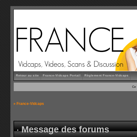
Retour au site
France-Vidcaps Portail
Règlement France-Vidcaps
Ce 
»
France-Vidcaps
Message des forums