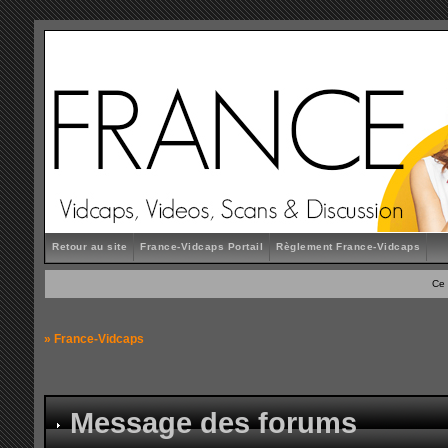
Retour au site
France-Vidcaps Portail
Règlement France-Vidcaps
Ce 
»
France-Vidcaps
Message des forums