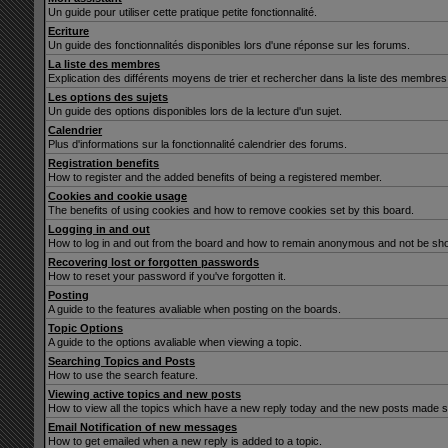
Un guide pour utiliser cette pratique petite fonctionnalité.
Ecriture
Un guide des fonctionnalités disponibles lors d'une réponse sur les forums.
La liste des membres
Explication des différents moyens de trier et rechercher dans la liste des membres
Les options des sujets
Un guide des options disponibles lors de la lecture d'un sujet.
Calendrier
Plus d'informations sur la fonctionnalité calendrier des forums.
Registration benefits
How to register and the added benefits of being a registered member.
Cookies and cookie usage
The benefits of using cookies and how to remove cookies set by this board.
Logging in and out
How to log in and out from the board and how to remain anonymous and not be show
Recovering lost or forgotten passwords
How to reset your password if you've forgotten it.
Posting
A guide to the features avaliable when posting on the boards.
Topic Options
A guide to the options avaliable when viewing a topic.
Searching Topics and Posts
How to use the search feature.
Viewing active topics and new posts
How to view all the topics which have a new reply today and the new posts made sin
Email Notification of new messages
How to get emailed when a new reply is added to a topic.