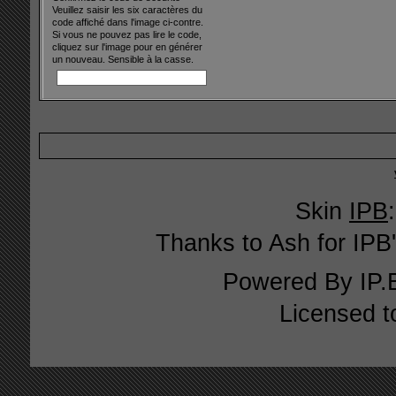
Veuillez saisir les six caractères du
code affiché dans l'image ci-contre.
Si vous ne pouvez pas lire le code,
cliquez sur l'image pour en générer
un nouveau. Sensible à la casse.
Skin
IPB
Thanks to Ash for IPB'
Powered By
IP.
Licensed t