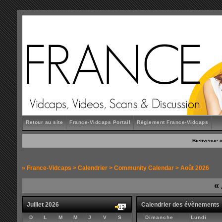
Retour au site
France-Vidcaps Portail
Règlement France-Vidcaps
Bienvenue i
»
France-Vidcaps
>
Calendrier
>
Community Calendar
> Août 2026
«
Juillet 2026
Calendrier des évènements
D
L
M
M
J
V
S
Dimanche
Lundi