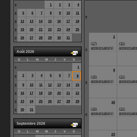
»
1
2
3
4
»
5
6
7
8
9
10
11
»
»
12
13
14
15
16
17
18
»
19
20
21
22
23
24
25
2
»
26
27
28
29
30
31
(17)
(31)
anniversaire(s)
anniversair
»
Août 2026
D
L
M
M
J
V
S
»
1
9
2
3
4
5
6
7
»
8
(15)
(21)
anniversaire(s)
anniversair
»
»
9
10
11
12
13
14
15
»
16
17
18
19
20
21
22
»
23
24
25
26
27
28
29
16
(16)
(21)
»
30
31
anniversaire(s)
anniversair
»
Septembre 2026
D
L
M
M
J
V
S
23