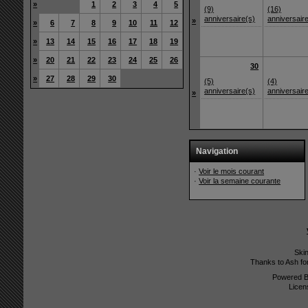
»
1
2
3
4
5
(9)
(16)
anniversaire(s)
anniversair
»
»
6
7
8
9
10
11
12
»
13
14
15
16
17
18
19
»
20
21
22
23
24
25
26
30
»
27
28
29
30
(5)
(4)
anniversaire(s)
anniversair
»
Navigation
·
Voir le mois courant
·
Voir la semaine courante
Ski
Thanks to Ash fo
Powered 
Licen