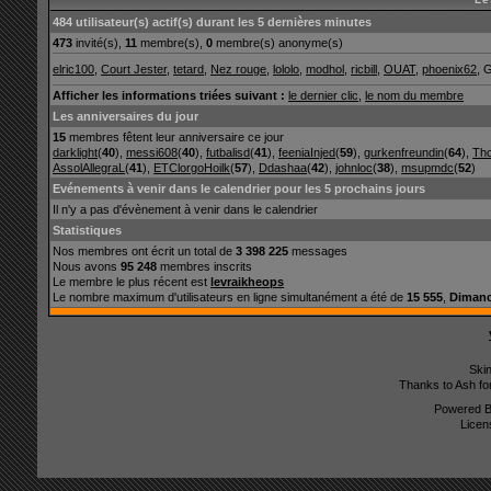
484 utilisateur(s) actif(s) durant les 5 dernières minutes
473
invité(s),
11
membre(s),
0
membre(s) anonyme(s)
elric100
,
Court Jester
,
tetard
,
Nez rouge
,
lololo
,
modhol
,
ricbill
,
OUAT
,
phoenix62
, 
Afficher les informations triées suivant :
le dernier clic
,
le nom du membre
Les anniversaires du jour
15
membres fêtent leur anniversaire ce jour
darklight
(
40
),
messi608
(
40
),
futbalisd
(
41
),
feeniaInjed
(
59
),
gurkenfreundin
(
64
),
Th
AssolAllegraL
(
41
),
ETClorgoHoilk
(
57
),
Ddashaa
(
42
),
johnloc
(
38
),
msupmdc
(
52
)
Evénements à venir dans le calendrier pour les 5 prochains jours
Il n'y a pas d'évènement à venir dans le calendrier
Statistiques
Nos membres ont écrit un total de
3 398 225
messages
Nous avons
95 248
membres inscrits
Le membre le plus récent est
levraikheops
Le nombre maximum d'utilisateurs en ligne simultanément a été de
15 555
,
Dimanc
Ski
Thanks to Ash fo
Powered 
Licen