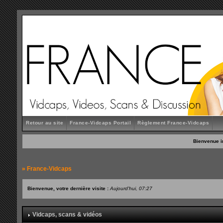
Retour au site
France-Vidcaps Portail
Règlement France-Vidcaps
Bienvenue i
»
France-Vidcaps
Bienvenue, votre dernière visite :
Aujourd'hui, 07:27
Vidcaps, scans & vidéos