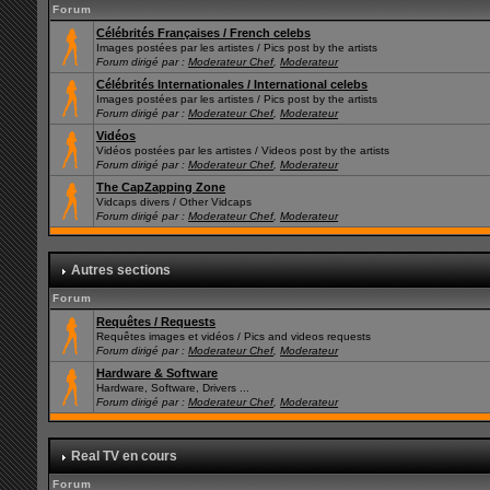
Forum
Célébrités Françaises / French celebs
Images postées par les artistes / Pics post by the artists
Forum dirigé par :
Moderateur Chef
,
Moderateur
Célébrités Internationales / International celebs
Images postées par les artistes / Pics post by the artists
Forum dirigé par :
Moderateur Chef
,
Moderateur
Vidéos
Vidéos postées par les artistes / Videos post by the artists
Forum dirigé par :
Moderateur Chef
,
Moderateur
The CapZapping Zone
Vidcaps divers / Other Vidcaps
Forum dirigé par :
Moderateur Chef
,
Moderateur
Autres sections
Forum
Requêtes / Requests
Requêtes images et vidéos / Pics and videos requests
Forum dirigé par :
Moderateur Chef
,
Moderateur
Hardware & Software
Hardware, Software, Drivers ...
Forum dirigé par :
Moderateur Chef
,
Moderateur
Real TV en cours
Forum