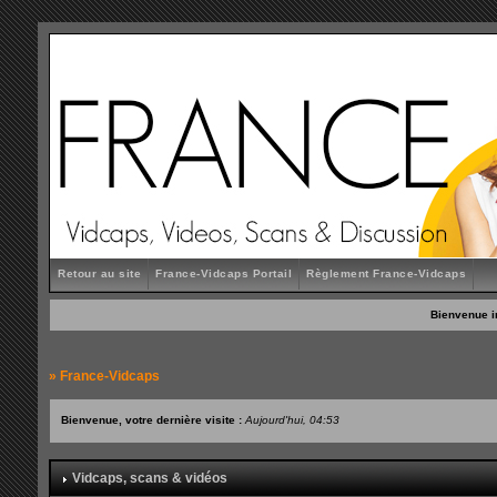
Retour au site
France-Vidcaps Portail
Règlement France-Vidcaps
Bienvenue i
»
France-Vidcaps
Bienvenue, votre dernière visite :
Aujourd'hui, 04:53
Vidcaps, scans & vidéos