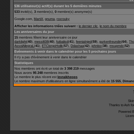
536 utilisateur(s) actif(s) durant les 5 dernières minutes
533
invité(s),
3
membre(s),
0
membre(s) anonyme(s)
Google.com,
MartiX
,
gnuma
,
roxrouky
Afficher les informations triées suivant :
le dernier clic
,
le nom du membre
Les anniversaires du jour
15
membres fêtent leur anniversaire ce jour
darklight
(
40
),
messi608
(
40
),
futbalisd
(
41
),
feeniaInjed
(
59
),
gurkenfreundin
(
64
),
Th
AssolAllegraL
(
41
),
ETClorgoHoilk
(
57
),
Ddashaa
(
42
),
johnloc
(
38
),
msupmdc
(
52
)
Evénements à venir dans le calendrier pour les 5 prochains jours
Il n'y a pas d'évènement à venir dans le calendrier
Statistiques
Nos membres ont écrit un total de
3 398 219
messages
Nous avons
95 248
membres inscrits
Le membre le plus récent est
levraikheops
Le nombre maximum d'utilisateurs en ligne simultanément a été de
15 555
,
Dimanc
Ski
Thanks to Ash fo
Powered 
Licen