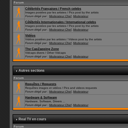
Forum
Célébrités Françaises / French celebs
Images postées par les artistes / Pics post by the artists
Forum dirigé par :
Moderateur Chef
,
Moderateur
Célébrités Internationales / International celebs
Images postées par les artistes / Pics post by the artists
Forum dirigé par :
Moderateur Chef
,
Moderateur
Vidéos
Vidéos postées par les artistes / Videos post by the artists
Forum dirigé par :
Moderateur Chef
,
Moderateur
The CapZapping Zone
Vidcaps divers / Other Vidcaps
Forum dirigé par :
Moderateur Chef
,
Moderateur
Autres sections
Forum
Requêtes / Requests
Requêtes images et vidéos / Pics and videos requests
Forum dirigé par :
Moderateur Chef
,
Moderateur
Hardware & Software
Hardware, Software, Drivers ...
Forum dirigé par :
Moderateur Chef
,
Moderateur
Real TV en cours
Forum