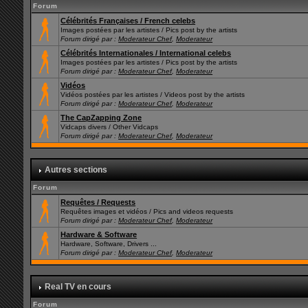
Forum
Célébrités Françaises / French celebs
Images postées par les artistes / Pics post by the artists
Forum dirigé par :
Moderateur Chef
,
Moderateur
Célébrités Internationales / International celebs
Images postées par les artistes / Pics post by the artists
Forum dirigé par :
Moderateur Chef
,
Moderateur
Vidéos
Vidéos postées par les artistes / Videos post by the artists
Forum dirigé par :
Moderateur Chef
,
Moderateur
The CapZapping Zone
Vidcaps divers / Other Vidcaps
Forum dirigé par :
Moderateur Chef
,
Moderateur
Autres sections
Forum
Requêtes / Requests
Requêtes images et vidéos / Pics and videos requests
Forum dirigé par :
Moderateur Chef
,
Moderateur
Hardware & Software
Hardware, Software, Drivers ...
Forum dirigé par :
Moderateur Chef
,
Moderateur
Real TV en cours
Forum