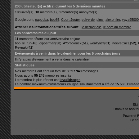
208 utilisateur(s) actif(s) durant les 5 dernières minutes
198
invité(s),
10
membre(s),
0
membre(s) anonyme(s)
Google.com,
capcuba
,
bob85
,
Court Jester
,
solverde
,
pims
,
alexonfire
,
yaya95000
Afficher les informations triées suivant :
le dernier clic
,
le nom du membre
Les anniversaires du jour
11
membres fêtent leur anniversaire ce jour
bob_le_fun
(
45
),
qipperman
(
50
),
AYproolouck
(
51
),
wealtylieft
(
61
),
neeveCacE
(
52
),
Reynald
(
42
)
Evénements à venir dans le calendrier pour les 5 prochains jours
Il n'y a pas d'évènement à venir dans le calendrier
Statistiques
Nos membres ont écrit un total de
3 397 949
messages
Nous avons
95 248
membres inscrits
Le membre le plus récent est
levraikheops
Le nombre maximum d'utilisateurs en ligne simultanément a été de
15 555
,
Dimanc
Ski
Thanks to Ash fo
Powered 
Licen