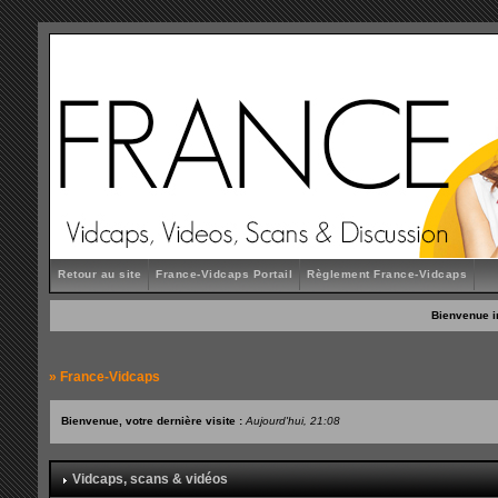
Retour au site
France-Vidcaps Portail
Règlement France-Vidcaps
Bienvenue i
»
France-Vidcaps
Bienvenue, votre dernière visite :
Aujourd'hui, 21:08
Vidcaps, scans & vidéos