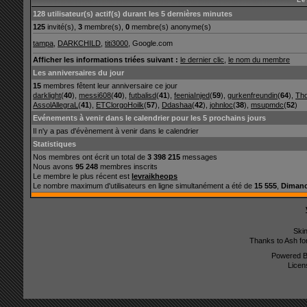
128 utilisateur(s) actif(s) durant les 5 dernières minutes
125
invité(s),
3
membre(s),
0
membre(s) anonyme(s)
tampa
,
DARKCHILD
,
titi3000
, Google.com
Afficher les informations triées suivant :
le dernier clic
,
le nom du membre
Les anniversaires du jour
15
membres fêtent leur anniversaire ce jour
darklight
(
40
),
messi608
(
40
),
futbalisd
(
41
),
feeniaInjed
(
59
),
gurkenfreundin
(
64
),
Th
AssolAllegraL
(
41
),
ETClorgoHoilk
(
57
),
Ddashaa
(
42
),
johnloc
(
38
),
msupmdc
(
52
)
Evénements à venir dans le calendrier pour les 5 prochains jours
Il n'y a pas d'évènement à venir dans le calendrier
Statistiques
Nos membres ont écrit un total de
3 398 215
messages
Nous avons
95 248
membres inscrits
Le membre le plus récent est
levraikheops
Le nombre maximum d'utilisateurs en ligne simultanément a été de
15 555
,
Dimanc
Ski
Thanks to Ash fo
Powered 
Licen