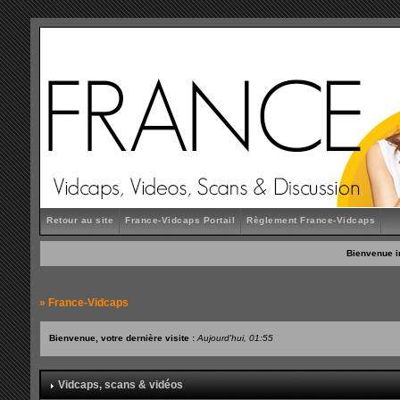
Retour au site
France-Vidcaps Portail
Règlement France-Vidcaps
Bienvenue i
»
France-Vidcaps
Bienvenue, votre dernière visite :
Aujourd'hui, 01:55
Vidcaps, scans & vidéos