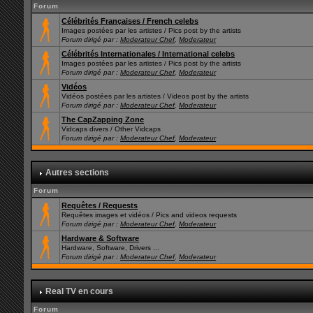
Forum
Célébrités Françaises / French celebs
Images postées par les artistes / Pics post by the artists
Forum dirigé par :
Moderateur Chef
,
Moderateur
Célébrités Internationales / International celebs
Images postées par les artistes / Pics post by the artists
Forum dirigé par :
Moderateur Chef
,
Moderateur
Vidéos
Vidéos postées par les artistes / Videos post by the artists
Forum dirigé par :
Moderateur Chef
,
Moderateur
The CapZapping Zone
Vidcaps divers / Other Vidcaps
Forum dirigé par :
Moderateur Chef
,
Moderateur
Autres sections
Forum
Requêtes / Requests
Requêtes images et vidéos / Pics and videos requests
Forum dirigé par :
Moderateur Chef
,
Moderateur
Hardware & Software
Hardware, Software, Drivers ...
Forum dirigé par :
Moderateur Chef
,
Moderateur
Real TV en cours
Forum