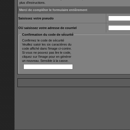
plus d'instructions.
Merci de compléter le formulaire entièrement
Saisissez votre pseudo
OU saisissez votre adresse de courriel
Confirmation du code de sécurité
Confirmez le code de sécurité
Veuillez saisir les six caractères du
code affiché dans l'image ci-contre.
Si vous ne pouvez pas lire le code,
cliquez sur l'image pour en générer
un nouveau. Sensible à la casse.