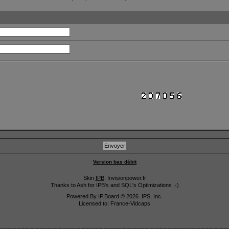
Version bas débit
Skin
IPB
: Invisionpower.fr
Thanks to Ash for IPB's and SQL's Optimizations ;-)
Powered By
IP.Board
© 2026
IPS, Inc
.
Licensed to: France-Vidcaps