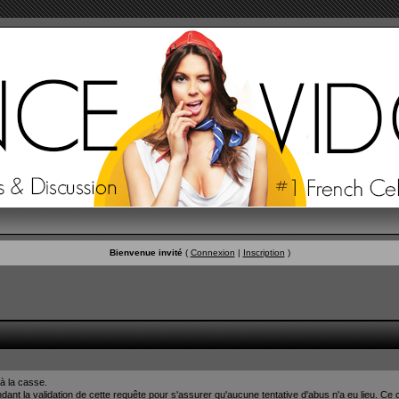
Bienvenue invité
(
Connexion
|
Inscription
)
à la casse.
nt la validation de cette requête pour s'assurer qu'aucune tentative d'abus n'a eu lieu. Ce c