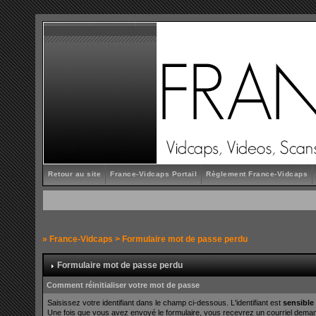
Retour au site
France-Vidcaps Portail
Règlement France-Vidcaps
»
France-Vidcaps
> Formulaire mot de passe perdu
Formulaire mot de passe perdu
Comment réinitialiser votre mot de passe
Saisissez votre identifiant dans le champ ci-dessous. L'identifiant est
sensible
Une fois que vous avez envoyé le formulaire, vous recevrez un courriel demanda