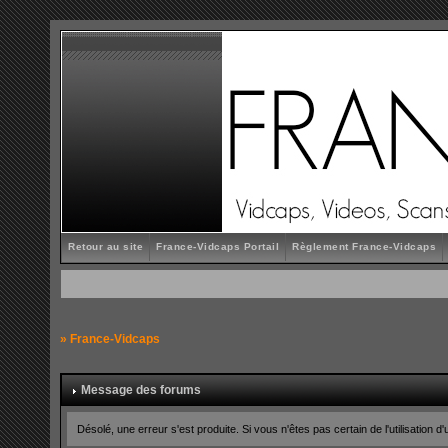
Retour au site
France-Vidcaps Portail
Règlement France-Vidcaps
»
France-Vidcaps
Message des forums
Désolé, une erreur s'est produite. Si vous n'êtes pas certain de l'utilisatio