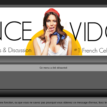
Ce menu a été désactivé
n d'une fonction, ou que vous ne savez pas pourquoi vous obtenez ce message d'erreur, lisez le