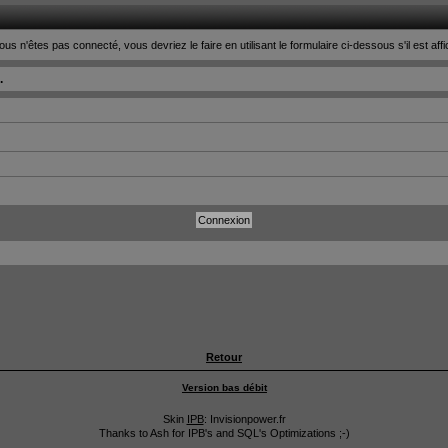
ous n'êtes pas connecté, vous devriez le faire en utilisant le formulaire ci-dessous s'il est aff
.
Retour
Version bas débit
Skin
IPB
: Invisionpower.fr
Thanks to Ash for IPB's and SQL's Optimizations ;-)