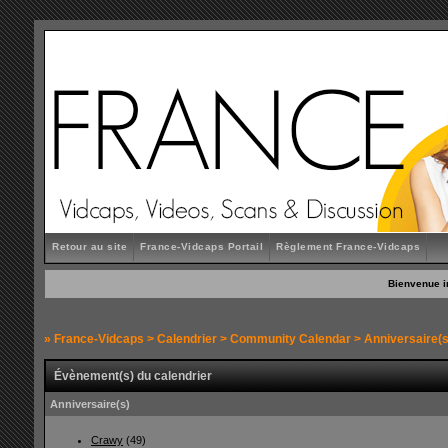
Retour au site
France-Vidcaps Portail
Règlement France-Vidcaps
Bienvenue i
»
France-Vidcaps
>
Calendrier
>
Community Calendar
> Anniversaire(s
Évènement(s) du calendrier
Anniversaire(s)
Crawy
(49)