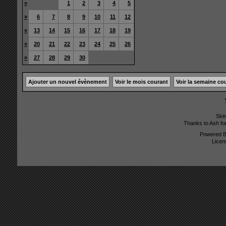
»
1
2
3
4
5
»
6
7
8
9
10
11
12
»
13
14
15
16
17
18
19
»
20
21
22
23
24
25
26
»
27
28
29
30
Ajouter un nouvel évènement
Voir le mois courant
Voir la semaine co
Ski
Thanks to Ash fo
Powered 
Licen