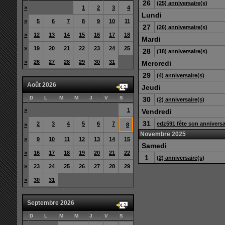
26
(25) anniversaire(s)
»
1
2
3
4
Lundi
»
5
6
7
8
9
10
11
27
(26) anniversaire(s)
»
12
13
14
15
16
17
18
Mardi
»
19
20
21
22
23
24
25
28
(18) anniversaire(s)
»
26
27
28
29
30
31
Mercredi
29
(4) anniversaire(s)
Août 2026
Jeudi
D
L
M
M
J
V
S
30
(2) anniversaire(s)
»
1
Vendredi
31
2
3
4
5
6
7
edz591 fête son anniversa
»
8
Novembre 2025
»
9
10
11
12
13
14
15
Samedi
»
16
17
18
19
20
21
22
1
(2) anniversaire(s)
»
23
24
25
26
27
28
29
»
30
31
Septembre 2026
D
L
M
M
J
V
S