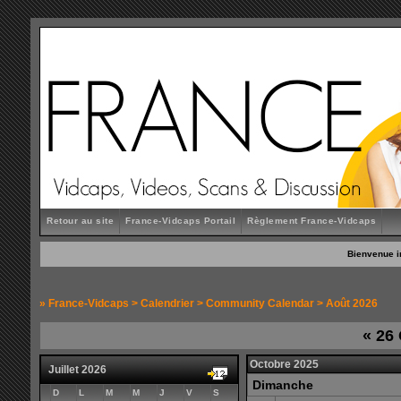
Retour au site
France-Vidcaps Portail
Règlement France-Vidcaps
Bienvenue i
»
France-Vidcaps
>
Calendrier
>
Community Calendar
> Août 2026
«
26 
Octobre 2025
Juillet 2026
Dimanche
D
L
M
M
J
V
S