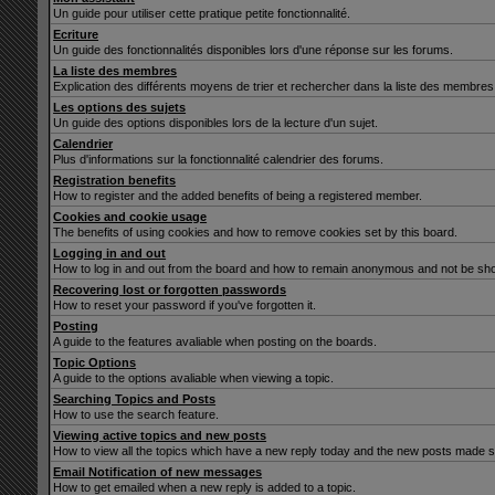
Un guide pour utiliser cette pratique petite fonctionnalité.
Ecriture
Un guide des fonctionnalités disponibles lors d'une réponse sur les forums.
La liste des membres
Explication des différents moyens de trier et rechercher dans la liste des membres
Les options des sujets
Un guide des options disponibles lors de la lecture d'un sujet.
Calendrier
Plus d'informations sur la fonctionnalité calendrier des forums.
Registration benefits
How to register and the added benefits of being a registered member.
Cookies and cookie usage
The benefits of using cookies and how to remove cookies set by this board.
Logging in and out
How to log in and out from the board and how to remain anonymous and not be show
Recovering lost or forgotten passwords
How to reset your password if you've forgotten it.
Posting
A guide to the features avaliable when posting on the boards.
Topic Options
A guide to the options avaliable when viewing a topic.
Searching Topics and Posts
How to use the search feature.
Viewing active topics and new posts
How to view all the topics which have a new reply today and the new posts made sin
Email Notification of new messages
How to get emailed when a new reply is added to a topic.